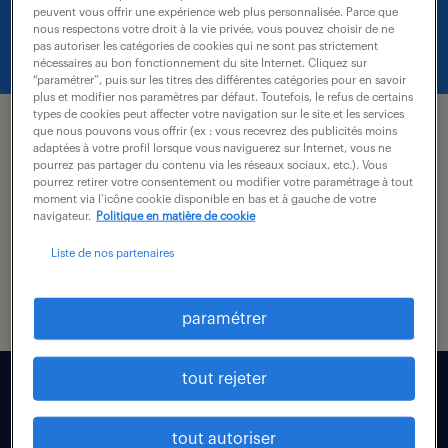
cette page.
peuvent vous offrir une expérience web plus personnalisée. Parce que
nous respectons votre droit à la vie privée, vous pouvez choisir de ne
pas autoriser les catégories de cookies qui ne sont pas strictement
nécessaires au bon fonctionnement du site Internet. Cliquez sur
“paramétrer”, puis sur les titres des différentes catégories pour en savoir
plus et modifier nos paramètres par défaut. Toutefois, le refus de certains
candidat.
types de cookies peut affecter votre navigation sur le site et les services
que nous pouvons vous offrir (ex : vous recevrez des publicités moins
adaptées à votre profil lorsque vous naviguerez sur Internet, vous ne
nos offres d’emploi
pourrez pas partager du contenu via les réseaux sociaux, etc.). Vous
pourrez retirer votre consentement ou modifier votre paramétrage à tout
moment via l’icône cookie disponible en bas et à gauche de votre
navigateur.
Politique en matière de cookie
conseils carrière
Liste de nos partenaires
vos avantages
paramétrer
entreprises.
tout rejeter
intérim
tout autoriser