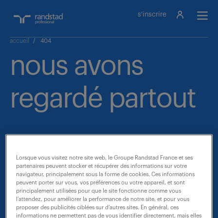
s'inscrire
accueil
/
404
nous avons
regardé partout
mais nous ne
Lorsque vous visitez notre site web, le Groupe Randstad France et ses
partenaires peuvent stocker et récupérer des informations sur votre
navigateur, principalement sous la forme de cookies. Ces informations
trouvons pas
peuvent porter sur vous, vos préférences ou votre appareil, et sont
principalement utilisées pour que le site fonctionne comme vous
l’attendez, pour améliorer la performance de notre site, et pour vous
proposer des publicités ciblées sur d’autres sites. En général, ces
informations ne permettent pas de vous identifier directement, mais elles