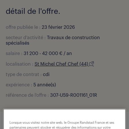
détail de l'offre.
offre publiée le :
23 février 2026
secteur d’activité :
Travaux de construction
spécialisés
salaire :
31 200 - 42 000 € / an
localisation :
St Michel Chef Chef (44)
type de contrat :
cdi
expérience :
5 année(s)
référence de l'offre :
307-U59-R001161_01R
Lorsque vous visitez notre site web, le Groupe Randstad France et ses
partenaires peuvent stocker et récupérer des informations sur votre