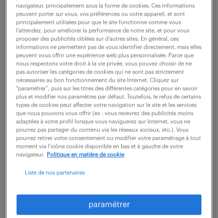
description du poste
navigateur, principalement sous la forme de cookies. Ces informations
peuvent porter sur vous, vos préférences ou votre appareil, et sont
principalement utilisées pour que le site fonctionne comme vous
l’attendez, pour améliorer la performance de notre site, et pour vous
Prêt (e) à façonner l'avenir du bâtiment en tant que
proposer des publicités ciblées sur d’autres sites. En général, ces
informations ne permettent pas de vous identifier directement, mais elles
Technicien études d'exécution plomberie (F/H) ?
peuvent vous offrir une expérience web plus personnalisée. Parce que
nous respectons votre droit à la vie privée, vous pouvez choisir de ne
pas autoriser les catégories de cookies qui ne sont pas strictement
- Concevoir des installations de plomberie et de
nécessaires au bon fonctionnement du site Internet. Cliquez sur
“paramétrer”, puis sur les titres des différentes catégories pour en savoir
CVC pour des projets de construction et
plus et modifier nos paramètres par défaut. Toutefois, le refus de certains
réhabilitations.
types de cookies peut affecter votre navigation sur le site et les services
que nous pouvons vous offrir (ex : vous recevrez des publicités moins
- Dimensionner rigoureusement les systèmes pour
adaptées à votre profil lorsque vous naviguerez sur Internet, vous ne
pourrez pas partager du contenu via les réseaux sociaux, etc.). Vous
garantir leur efficacité et leur conformité.
pourrez retirer votre consentement ou modifier votre paramétrage à tout
moment via l’icône cookie disponible en bas et à gauche de votre
- Réaliser des études techniques, les calculs
navigateur.
Politique en matière de cookie
thermiques et élaborer des plans d'exécution pour
Liste de nos partenaires
plusieurs chantiers.
- Collaborer avec les techniciens études de prix
paramétrer
pour répondre aux appels d'offres.