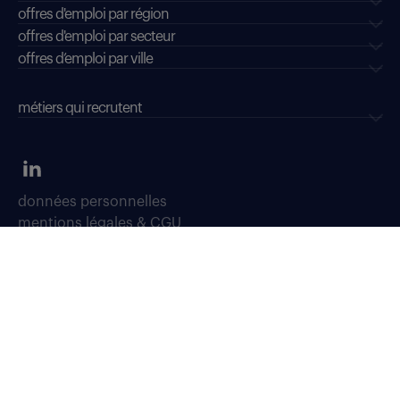
offres d'emploi par région
offres d'emploi par secteur
offres d’emploi par ville
métiers qui recrutent
données personnelles
mentions légales & CGU
dispositifs d'alerte professionnelle
soyons vigilants
déclaration d'accessibilité : conformité partielle
accessibilité sourds, malentendants, malvoyants
gestion des cookies
plan du site
Select TT, Société par actions simplifiées unipersonnelle immatriculée
au Registre du Commerce et des Sociétés de Bobigny sous le numéro