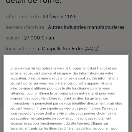
détail de l'offre.
offre publiée le :
23 février 2026
secteur d’activité :
Autres industries manufacturières
salaire :
27 000 € / an
localisation :
La Chapelle Sur Erdre (44)
type de contrat :
intérim
Lorsque vous visitez notre site web, le Groupe Randstad France et ses
durée :
12 jour(s)
partenaires peuvent stocker et récupérer des informations sur votre
navigateur, principalement sous la forme de cookies. Ces informations
expérience :
1 année(s)
peuvent porter sur vous, vos préférences ou votre appareil, et sont
principalement utilisées pour que le site fonctionne comme vous
référence de l'offre :
307-U59-0000991_01C
l’attendez, pour améliorer la performance de notre site, et pour vous
proposer des publicités ciblées sur d’autres sites. En général, ces
informations ne permettent pas de vous identifier directement, mais elles
peuvent vous offrir une expérience web plus personnalisée. Parce que
nous respectons votre droit à la vie privée, vous pouvez choisir de ne
pas autoriser les catégories de cookies qui ne sont pas strictement
nécessaires au bon fonctionnement du site Internet. Cliquez sur
description du poste
“paramétrer”, puis sur les titres des différentes catégories pour en savoir