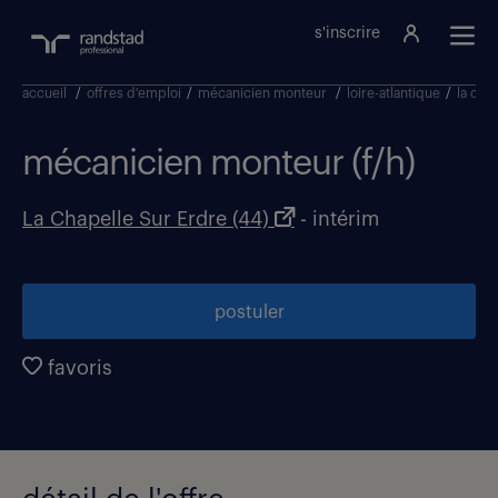
s'inscrire
accueil
/
offres d'emploi
/
mécanicien monteur
/
loire-atlantique
/
la cha
mécanicien monteur (f/h)
La Chapelle Sur Erdre (44)
- intérim
postuler
favoris