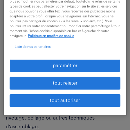
plus et modifier nos paramètres par défaut. Toutefois, le refus de certains
types de cookies peut affecter votre navigation sur le site et les services
que nous pouvons vous offrir (ex : vous recevrez des publicités moins
Rattaché(e) à l'atelier de production, vous
adaptées à votre profil lorsque vous naviguerez sur Internet, vous ne
pourrez pas partager du contenu via les réseaux sociaux, etc.). Vous
participerez activement à la fabrication
pourrez retirer votre consentement ou modifier votre paramétrage à tout
moment via l’icône cookie disponible en bas et à gauche de votre
d'ensembles et de sous-ensembles mécaniques,
navigateur.
Politique en matière de cookie
en veillant au respect des exigences de qualité, de
Liste de nos partenaires
sécurité et de délai.
Missions principales :
paramétrer
*Lire et interpréter des plans techniques et des
nomenclatures.
tout rejeter
*Réaliser le montage et l'ajustage d'ensembles
mécano-soudés ou en tôlerie fine.
tout autoriser
*Effectuer des opérations de perçage, taraudage,
rivetage, collage ou autres techniques
d'assemblage.