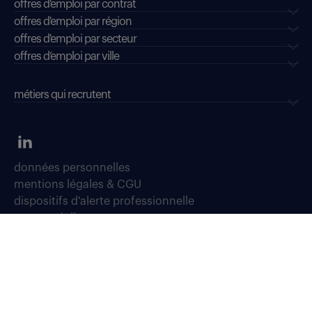
offres d'emploi par contrat
offres d'emploi par région
offres d'emploi par secteur
offres d’emploi par ville
métiers qui recrutent
données personnelles
mentions légales & CGU
dispositifs d'alerte professionnelle
soyons vigilants
déclaration d'accessibilité : conformité partielle
accessibilité sourds, malentendants, malvoyants
gestion des cookies
plan du site
Select TT, Société par actions simplifiées unipersonnelle immatriculée