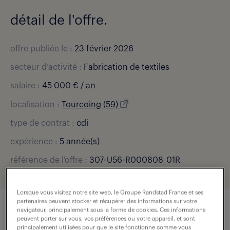
détail de l'offre.
offre publiée le :
23 février 2026
secteur d’activité :
Fabrication de textiles
salaire :
45 000 € / an
localisation :
Tourcoing (59)
type de contrat :
cdi
expérience :
5 année(s)
référence de l'offre :
307-U56-R000808_01R
Lorsque vous visitez notre site web, le Groupe Randstad France et ses
partenaires peuvent stocker et récupérer des informations sur votre
navigateur, principalement sous la forme de cookies. Ces informations
peuvent porter sur vous, vos préférences ou votre appareil, et sont
description du poste
principalement utilisées pour que le site fonctionne comme vous