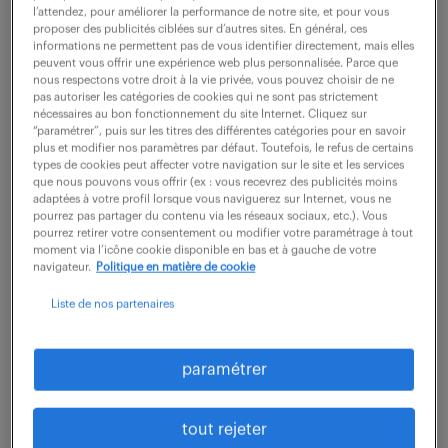
l’attendez, pour améliorer la performance de notre site, et pour vous
proposer des publicités ciblées sur d’autres sites. En général, ces
informations ne permettent pas de vous identifier directement, mais elles
Au sein de l'équipe Achats Corporate (7 personnes)
peuvent vous offrir une expérience web plus personnalisée. Parce que
nous respectons votre droit à la vie privée, vous pouvez choisir de ne
recherche un(e) Acheteur(se) Confirmé(e) pour
pas autoriser les catégories de cookies qui ne sont pas strictement
nécessaires au bon fonctionnement du site Internet. Cliquez sur
accompagner l'expansion du Groupe.
“paramétrer”, puis sur les titres des différentes catégories pour en savoir
plus et modifier nos paramètres par défaut. Toutefois, le refus de certains
Dans ce cadre, voici vos missions principales :
types de cookies peut affecter votre navigation sur le site et les services
que nous pouvons vous offrir (ex : vous recevrez des publicités moins
adaptées à votre profil lorsque vous naviguerez sur Internet, vous ne
-Gestion de portefeuille : prendre en charge une
pourrez pas partager du contenu via les réseaux sociaux, etc.). Vous
pourrez retirer votre consentement ou modifier votre paramétrage à tout
partie des Achats Directs et assurer la relation avec
moment via l’icône cookie disponible en bas et à gauche de votre
navigateur.
Politique en matière de cookie
les fournisseurs dans une démarche d'amélioration
continue.
Liste de nos partenaires
-Stratégie fournisseurs : élaborer et piloter les
stratégies d'achats sur les volets qualité,
paramétrer
sécurisation des approvisionnements, optimisation
des coûts et intégration des critères RSE.
tout rejeter