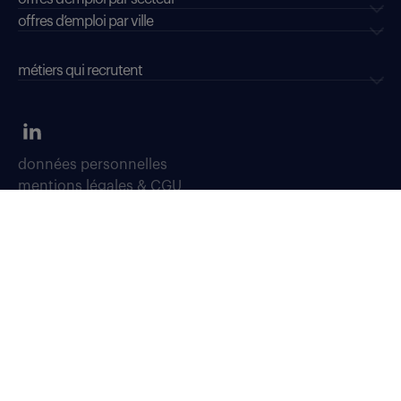
offres d’emploi par ville
métiers qui recrutent
données personnelles
mentions légales & CGU
dispositifs d'alerte professionnelle
soyons vigilants
déclaration d'accessibilité : conformité partielle
accessibilité sourds, malentendants, malvoyants
gestion des cookies
plan du site
Select TT, Société par actions simplifiées unipersonnelle immatriculée
au Registre du Commerce et des Sociétés de Bobigny sous le numéro
304 381 379.
Notre siège social est situé au 276 avenue du Président Wilson à Saint