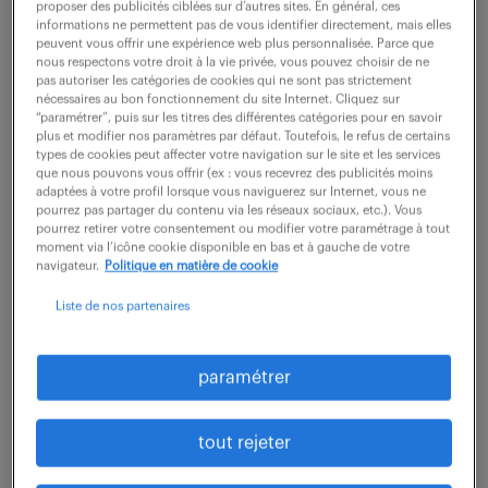
proposer des publicités ciblées sur d’autres sites. En général, ces
informations ne permettent pas de vous identifier directement, mais elles
peuvent vous offrir une expérience web plus personnalisée. Parce que
description du poste
nous respectons votre droit à la vie privée, vous pouvez choisir de ne
pas autoriser les catégories de cookies qui ne sont pas strictement
nécessaires au bon fonctionnement du site Internet. Cliquez sur
“paramétrer”, puis sur les titres des différentes catégories pour en savoir
Sous la responsabilité du responsable d'unité pour
plus et modifier nos paramètres par défaut. Toutefois, le refus de certains
types de cookies peut affecter votre navigation sur le site et les services
les lignes 15S, 16 et 17, ou du responsable du pôle
que nous pouvons vous offrir (ex : vous recevrez des publicités moins
ligne de l'unité pour les lignes 18 et 15 NEO, le
adaptées à votre profil lorsque vous naviguerez sur Internet, vous ne
pourrez pas partager du contenu via les réseaux sociaux, etc.). Vous
responsable est dédié au suivi des sujets de
pourrez retirer votre consentement ou modifier votre paramétrage à tout
moment via l’icône cookie disponible en bas et à gauche de votre
sécurité et de sûreté des chantiers de la ligne
navigateur.
Politique en matière de cookie
construite par la direction de projet.
Liste de nos partenaires
Il relaie l'ensemble des prescriptions du Maître
d'Ouvrage relatives à la sécurité et à la sûreté des
paramétrer
chantiers, dans le respect des dispositions
transverses figurant dans la « Charte et référentiels
tout rejeter
sécurité des chantiers » qui visent à garantir
l'homogénéité des prescriptions entre les