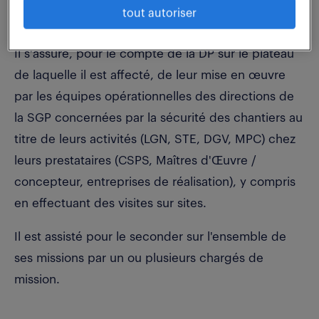
tout autoriser
différents marchés à l'échelle du GPE.
Il s'assure, pour le compte de la DP sur le plateau
de laquelle il est affecté, de leur mise en œuvre
par les équipes opérationnelles des directions de
la SGP concernées par la sécurité des chantiers au
titre de leurs activités (LGN, STE, DGV, MPC) chez
leurs prestataires (CSPS, Maîtres d'Œuvre /
concepteur, entreprises de réalisation), y compris
en effectuant des visites sur sites.
Il est assisté pour le seconder sur l'ensemble de
ses missions par un ou plusieurs chargés de
mission.