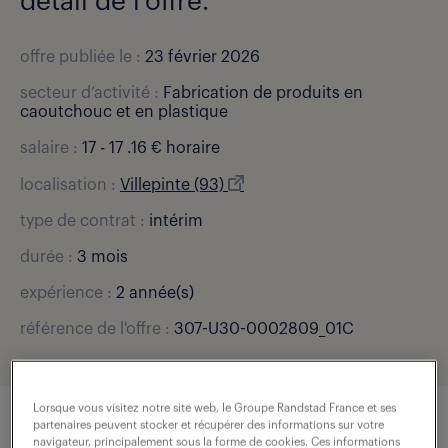
détail de l'offre.
offre publiée le :
23 février 2026
secteur d’activité :
Fabrication de produits en
caoutchouc et en plastique
salaire :
17 - 17 .16 € horaire
localisation :
Villepinte (93)
type de contrat :
intérim
durée :
3 mois
expérience :
2 année(s)
référence de l'offre :
307-U30-0002809_01C
Lorsque vous visitez notre site web, le Groupe Randstad France et ses
partenaires peuvent stocker et récupérer des informations sur votre
navigateur, principalement sous la forme de cookies. Ces informations