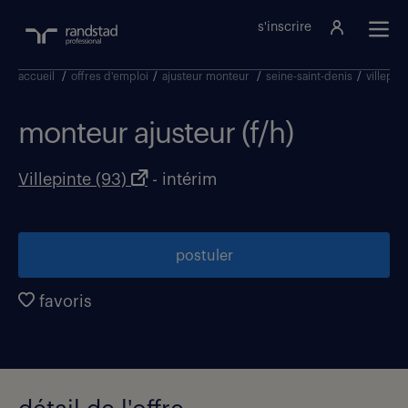
s'inscrire
accueil
/
offres d'emploi
/
ajusteur monteur
/
seine-saint-denis
/
villepint
monteur ajusteur (f/h)
Villepinte (93)
- intérim
postuler
favoris