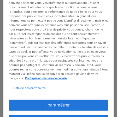
description du poste
peuvent porter sur vous, vos préférences ou votre appareil, et sont
principalement utilisées pour que le site fonctionne comme vous
l’attendez, pour améliorer la performance de notre site, et pour vous
proposer des publicités ciblées sur d’autres sites. En général, ces
Que diriez-vous de participer activement à des
informations ne permettent pas de vous identifier directement, mais elles
peuvent vous offrir une expérience web plus personnalisée. Parce que
projets innovants comme Ajusteur monteur (F/H) ?
nous respectons votre droit à la vie privée, vous pouvez choisir de ne
pas autoriser les catégories de cookies qui ne sont pas strictement
Nous recherchons pour notre client une personne
nécessaires au bon fonctionnement du site Internet. Cliquez sur
“paramétrer”, puis sur les titres des différentes catégories pour en savoir
capable de manier habilement les outils pour le
plus et modifier nos paramètres par défaut. Toutefois, le refus de certains
montage et l'ajustement dans un environnement
types de cookies peut affecter votre navigation sur le site et les services
que nous pouvons vous offrir (ex : vous recevrez des publicités moins
de production technique
adaptées à votre profil lorsque vous naviguerez sur Internet, vous ne
pourrez pas partager du contenu via les réseaux sociaux, etc.). Vous
pourrez retirer votre consentement ou modifier votre paramétrage à tout
- Réaliser les montages et ajustages de moules de
moment via l’icône cookie disponible en bas et à gauche de votre
navigateur.
Politique en matière de cookie
compression et d'outils de découpe du
caoutchouc
Liste de nos partenaires
- Effectuer des usinages précis sur machines à
commandes numériques et conventionnelles
paramétrer
- Assurer des contrôles dimensionnels en utilisant