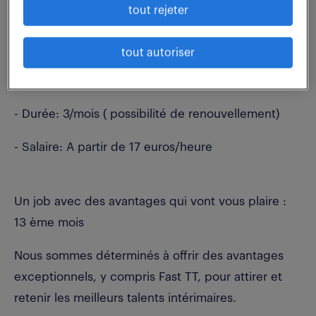
des instruments traditionnels et des machines de
tout rejeter
mesures par caméra
tout autoriser
Alors, voici ce que l'on vous propose :
- Contrat: Intérim
- Durée: 3/mois ( possibilité de renouvellement)
- Salaire: A partir de 17 euros/heure
Un job avec des avantages qui vont vous plaire :
13 ème mois
Nous sommes déterminés à offrir des avantages
exceptionnels, y compris Fast TT, pour attirer et
retenir les meilleurs talents intérimaires.