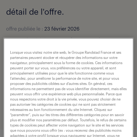
détail de l'offre.
offre publiée le :
23 février 2026
secteur d’activité :
Travaux de construction
spécialisés
Lorsque vous visitez notre site web, le Groupe Randstad France et ses
salaire :
54 000 € / an
partenaires peuvent stocker et récupérer des informations sur votre
navigateur, principalement sous la forme de cookies. Ces informations
localisation :
St Cyr En Val (45)
peuvent porter sur vous, vos préférences ou votre appareil, et sont
principalement utilisées pour que le site fonctionne comme vous
type de contrat :
intérim
l’attendez, pour améliorer la performance de notre site, et pour vous
proposer des publicités ciblées sur d’autres sites. En général, ces
informations ne permettent pas de vous identifier directement, mais elles
durée :
3 mois
peuvent vous offrir une expérience web plus personnalisée. Parce que
nous respectons votre droit à la vie privée, vous pouvez choisir de ne
expérience :
5 année(s)
pas autoriser les catégories de cookies qui ne sont pas strictement
nécessaires au bon fonctionnement du site Internet. Cliquez sur
référence de l'offre :
307-U26-0001930_01C
“paramétrer”, puis sur les titres des différentes catégories pour en savoir
plus et modifier nos paramètres par défaut. Toutefois, le refus de certains
types de cookies peut affecter votre navigation sur le site et les services
que nous pouvons vous offrir (ex : vous recevrez des publicités moins
adaptées à votre profil lorsque vous naviguerez sur Internet, vous ne