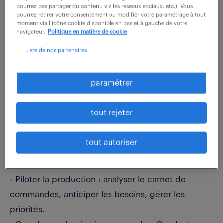
pourrez pas partager du contenu via les réseaux sociaux, etc.). Vous
pourrez retirer votre consentement ou modifier votre paramétrage à tout
description du poste
moment via l’icône cookie disponible en bas et à gauche de votre
navigateur.
Politique en matière de cookie
Liste de nos partenaires
Vous assurez la coordination des travaux réalisés
par les partenaires externes (ravalement, toiture,
paramétrer
plafond tendu).
Votre objectif ? Satisfaction client, maîtrise des
tout rejeter
délais, respect des normes techniques et
rentabilité.
tout autoriser
Vos principales responsabilités :
- Piloter la production : analyser le carnet de
commandes, anticiper les besoins, gérer les
priorités.