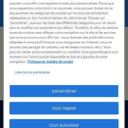
cette page.
peuvent vous offrir une expérience web plus personnalisée. Parce que
nous respectons votre droit à la vie privée, vous pouvez choisir de ne
pas autoriser les catégories de cookies qui ne sont pas strictement
nécessaires au bon fonctionnement du site Internet. Cliquez sur
“paramétrer”, puis sur les titres des différentes catégories pour en savoir
plus et modifier nos paramètres par défaut. Toutefois, le refus de certains
candidat.
types de cookies peut affecter votre navigation sur le site et les services
que nous pouvons vous offrir (ex : vous recevrez des publicités moins
adaptées à votre profil lorsque vous naviguerez sur Internet, vous ne
nos offres d’emploi
pourrez pas partager du contenu via les réseaux sociaux, etc.). Vous
pourrez retirer votre consentement ou modifier votre paramétrage à tout
moment via l’icône cookie disponible en bas et à gauche de votre
navigateur.
Politique en matière de cookie
conseils carrière
Liste de nos partenaires
vos avantages
paramétrer
entreprises.
tout rejeter
intérim
tout autoriser