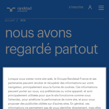
s'inscrire
accueil
/
404
nous avons
regardé partout
mais nous ne
Lorsque vous visitez notre site web, le Groupe Randstad France et ses
partenaires peuvent stocker et récupérer des informations sur votre
navigateur, principalement sous la forme de cookies. Ces informations
trouvons pas
peuvent porter sur vous, vos préférences ou votre appareil, et sont
principalement utilisées pour que le site fonctionne comme vous
l’attendez, pour améliorer la performance de notre site, et pour vous
proposer des publicités ciblées sur d’autres sites. En général, ces
informations ne permettent pas de vous identifier directement, mais elles