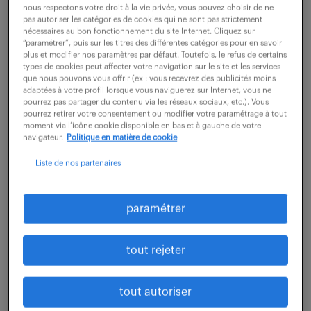
nous respectons votre droit à la vie privée, vous pouvez choisir de ne
pas autoriser les catégories de cookies qui ne sont pas strictement
nécessaires au bon fonctionnement du site Internet. Cliquez sur
Missions principales :
“paramétrer”, puis sur les titres des différentes catégories pour en savoir
plus et modifier nos paramètres par défaut. Toutefois, le refus de certains
- Vous êtes en charge d'une partie de nos services
types de cookies peut affecter votre navigation sur le site et les services
que nous pouvons vous offrir (ex : vous recevrez des publicités moins
communs à l'ensemble des utilisateurs, et
adaptées à votre profil lorsque vous naviguerez sur Internet, vous ne
pourrez pas partager du contenu via les réseaux sociaux, etc.). Vous
particulier ceux sous Unix, depuis leur mise en
pourrez retirer votre consentement ou modifier votre paramétrage à tout
œuvre, leur maintien en conditions opérationnelles
moment via l’icône cookie disponible en bas et à gauche de votre
navigateur.
Politique en matière de cookie
jusqu'au support utilisateur si besoin.
Liste de nos partenaires
- Vous participez à la mise en œuvre et au
développement des services d'infrastructures tels
que : réseau de stockage, cluster de virtualisation
paramétrer
et de containérisation.
- Vous êtes en charge de services d'infrastructure
tout rejeter
tels que la messagerie, de services dédiés usages
comme Gitlab, Nextcloud, des outils de gestion et
tout autoriser