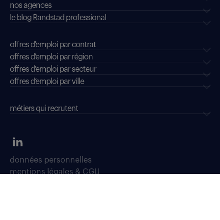
nos agences
le blog Randstad professional
offres d'emploi par contrat
offres d'emploi par région
offres d'emploi par secteur
offres d’emploi par ville
métiers qui recrutent
données personnelles
mentions légales & CGU
dispositifs d'alerte professionnelle
soyons vigilants
déclaration d'accessibilité : conformité partielle
accessibilité sourds, malentendants, malvoyants