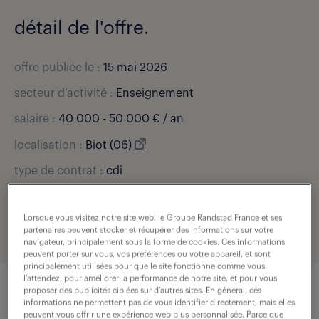
détail de l'offre.
offre publiée le :
15 mai 2026
secteur d’activité :
Enseignement
salaire :
40 000 - 50 000 € / an
localisation :
Biot (06)
type de contrat :
cdi
expérience :
3 année(s)
Lorsque vous visitez notre site web, le Groupe Randstad France et ses
référence de l'offre :
307-S13-R001769_02R
partenaires peuvent stocker et récupérer des informations sur votre
navigateur, principalement sous la forme de cookies. Ces informations
peuvent porter sur vous, vos préférences ou votre appareil, et sont
principalement utilisées pour que le site fonctionne comme vous
l’attendez, pour améliorer la performance de notre site, et pour vous
proposer des publicités ciblées sur d’autres sites. En général, ces
informations ne permettent pas de vous identifier directement, mais elles
description du poste
peuvent vous offrir une expérience web plus personnalisée. Parce que