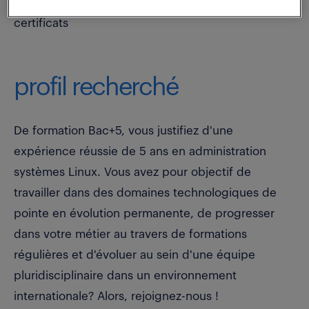
de monitoring des ressources, de la gestion des
certificats
profil recherché
De formation Bac+5, vous justifiez d'une
expérience réussie de 5 ans en administration
systèmes Linux. Vous avez pour objectif de
travailler dans des domaines technologiques de
pointe en évolution permanente, de progresser
dans votre métier au travers de formations
régulières et d'évoluer au sein d'une équipe
pluridisciplinaire dans un environnement
internationale? Alors, rejoignez-nous !