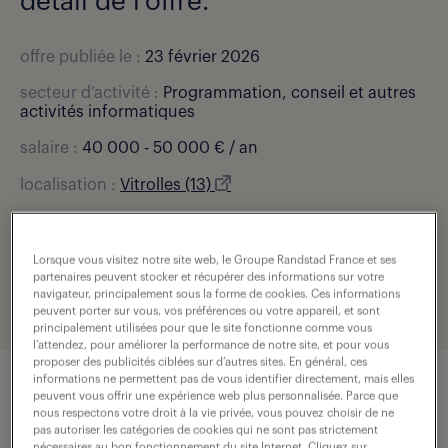
détail de l'offre.
offre publiée le :
23 février 2026
secteur d’activité :
Programmation, conseil et autres
activités informatiques
salaire :
40 000 - 50 000 € / an
localisation :
Vitrolles (13)
type de contrat :
cdi
expérience :
5 année(s)
Lorsque vous visitez notre site web, le Groupe Randstad France et ses
partenaires peuvent stocker et récupérer des informations sur votre
référence de l'offre :
307-S13-R001705_05R
navigateur, principalement sous la forme de cookies. Ces informations
peuvent porter sur vous, vos préférences ou votre appareil, et sont
principalement utilisées pour que le site fonctionne comme vous
l’attendez, pour améliorer la performance de notre site, et pour vous
proposer des publicités ciblées sur d’autres sites. En général, ces
informations ne permettent pas de vous identifier directement, mais elles
peuvent vous offrir une expérience web plus personnalisée. Parce que
nous respectons votre droit à la vie privée, vous pouvez choisir de ne
description du poste
pas autoriser les catégories de cookies qui ne sont pas strictement
nécessaires au bon fonctionnement du site Internet. Cliquez sur