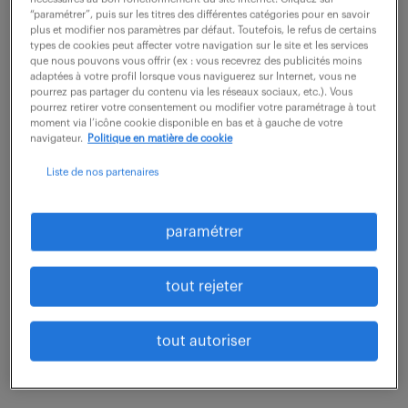
“paramétrer”, puis sur les titres des différentes catégories pour en savoir
plus et modifier nos paramètres par défaut. Toutefois, le refus de certains
Vos missions :
types de cookies peut affecter votre navigation sur le site et les services
que nous pouvons vous offrir (ex : vous recevrez des publicités moins
- Manager des projets digitaux d'envergure
adaptées à votre profil lorsque vous naviguerez sur Internet, vous ne
internationale
pourrez pas partager du contenu via les réseaux sociaux, etc.). Vous
pourrez retirer votre consentement ou modifier votre paramétrage à tout
- Participer activement à la stratégie produit d'une
moment via l’icône cookie disponible en bas et à gauche de votre
navigateur.
Politique en matière de cookie
solution de gestion de projets sur les nouveaux
Liste de nos partenaires
programmes aéronautiques européens
- Mettre en place les méthodes, process et outils
digitaux de demain
paramétrer
- Voyager mensuellement en Europe pour recueillir
le besoin utilisateur et faire évoluer la solution
tout rejeter
tout autoriser
profil recherché