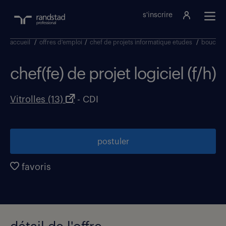
s'inscrire
accueil
/
offres d'emploi
/
chef de projets informatique etudes
/
bouches
chef(fe) de projet logiciel (f/h)
Vitrolles (13)
- CDI
postuler
favoris