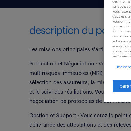
des informat
sur vous, vo
vous l’atten
d’autres sit
vous offrir 
pouvez chois
description du poste
fonctionneme
savoir plus 
votre naviga
adaptées à v
Les missions principales s'articulent auto
réseaux soc
via l’icône 
Production et Négociation : Vous gérerez
Liste de n
multirisques immeubles (MRI) et dommage
sélection des assureurs, la mise en œuvre
para
et le suivi des résiliations. Vous serez 
négociation de protocoles de commissio
Gestion et Support : Vous serez le point d
délivrance des attestations et des relev