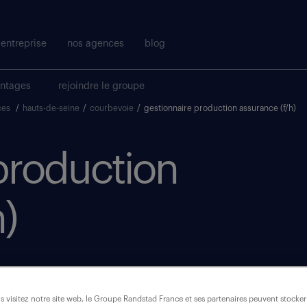
entreprise
nos agences
blog
antages
rejoindre le groupe
ces
/
hauts-de-seine
/
courbevoie
/
gestionnaire production assurance (f/h)
production
)
 visitez notre site web, le Groupe Randstad France et ses partenaires peuvent stocker