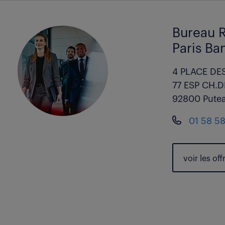
Bureau R
Paris B
4 PLACE DE
77 ESP CH.
92800 Pute
01 58 58
voir les
off