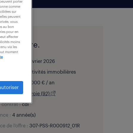
 peuvent porter
nctionne comme
ciblées sur
 elles peuvent
privée, vous
es au bon
ories pour en
peut affecter
blicités moins
l de l'offre.
enu via les
 tout moment
ie
bliée le :
23 février 2026
 d’activité :
Activités immobilières
:
40 000 - 60 000 € / an
autoriser
ation :
Courbevoie (92)
 contrat :
cdi
nce :
4 année(s)
ce de l'offre :
307-PSS-R000912_01R