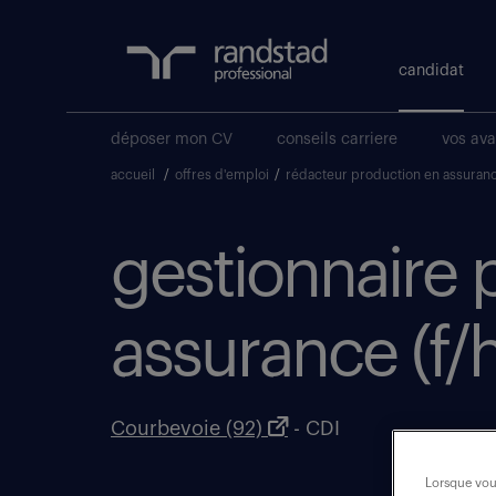
candidat
déposer mon CV
conseils carriere
vos av
accueil
/
offres d'emploi
/
rédacteur production en assuran
gestionnaire 
assurance (f/h
Courbevoie (92)
- CDI
Lorsque vous