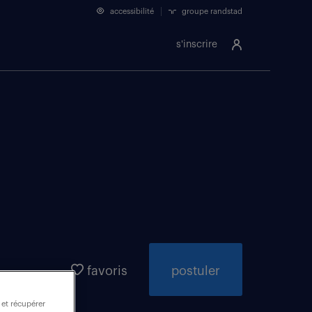
accessibilité
groupe randstad
s'inscrire
favoris
postuler
 et récupérer