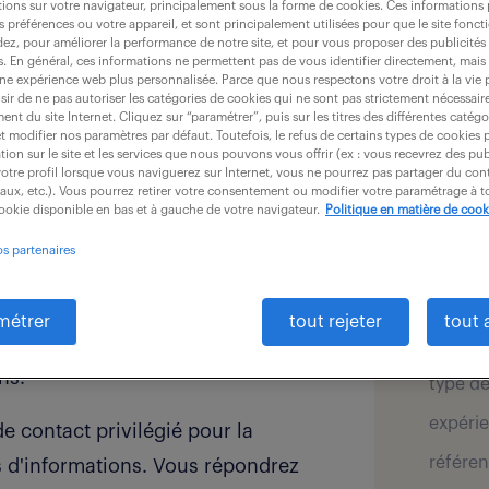
ions sur votre navigateur, principalement sous la forme de cookies. Ces informations
s préférences ou votre appareil, et sont principalement utilisées pour que le site fo
dez, pour améliorer la performance de notre site, et pour vous proposer des publicités 
es. En général, ces informations ne permettent pas de vous identifier directement, mais
une expérience web plus personnalisée. Parce que nous respectons votre droit à la vie 
ir de ne pas autoriser les catégories de cookies qui ne sont pas strictement nécessair
nt du site Internet. Cliquez sur “paramétrer”, puis sur les titres des différentes catég
et modifier nos paramètres par défaut. Toutefois, le refus de certains types de cookies 
tion sur le site et les services que nous pouvons vous offrir (ex : vous recevrez des pu
détai
otre profil lorsque vous naviguerez sur Internet, vous ne pourrez pas partager du cont
ur de plusieurs activités :
iaux, etc.). Vous pourrez retirer votre consentement ou modifier votre paramétrage à
cookie disponible en bas et à gauche de votre navigateur.
Politique en matière de cook
offre pu
 les polices d'assurance
os partenaires
secteur
s ouvrage (DO). Cela inclut la
salaire 
 d'appels d'offres, la souscription
métrer
tout rejeter
tout 
également responsable de la
localis
ns.
type de
expérie
e contact privilégié pour la
référen
és d'informations. Vous répondrez