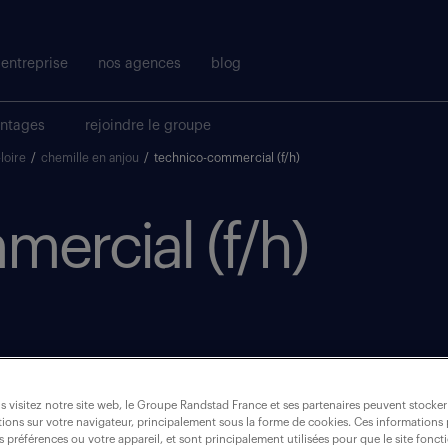
entreprise
nos agences
blog
antages
rejoindre le groupe
loire
/
chemille en anjou
/
technico-commercial (f/h)
ercial (f/h)
 visitez notre site web, le Groupe Randstad France et ses partenaires peuvent stocker
ions sur votre navigateur, principalement sous la forme de cookies. Ces informations
s préférences ou votre appareil, et sont principalement utilisées pour que le site fo