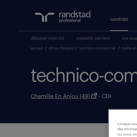
candidat
déposer mon CV
conseils carriere
vos av
accueil
/
offres d'emploi
/
technico-commercial
/
maine-et-
technico-comm
Chemille En Anjou (49)
- CDI
Lorsque vous
des informat
sur vous, vo