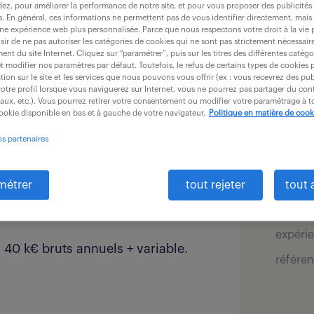
dez, pour améliorer la performance de notre site, et pour vous proposer des publicités 
es. En général, ces informations ne permettent pas de vous identifier directement, mais
une expérience web plus personnalisée. Parce que nous respectons votre droit à la vie 
ir de ne pas autoriser les catégories de cookies qui ne sont pas strictement nécessair
détai
nt du site Internet. Cliquez sur “paramétrer”, puis sur les titres des différentes catég
lotez l'intégralité du processus de
et modifier nos paramètres par défaut. Toutefois, le refus de certains types de cookies 
tion sur le site et les services que nous pouvons vous offrir (ex : vous recevrez des pu
us faites de la veille active
otre profil lorsque vous naviguerez sur Internet, vous ne pourrez pas partager du cont
offre pu
iaux, etc.). Vous pourrez retirer votre consentement ou modifier votre paramétrage à
ment les CCTP, vous réalisez un
cookie disponible en bas et à gauche de votre navigateur.
Politique en matière de cook
secteur
spécial
iquement le mémoire technique.
os partenaires
 la contractualisation des marchés
salaire 
localis
métrer
tout rejeter
tout 
type de
cadre de votre exercice.
expérie
40 k€ bruts annuels + variable.
référen