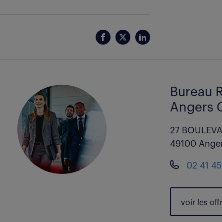
Bureau R
Angers 
27 BOULEV
49100 Ange
02 41 45
voir les
off