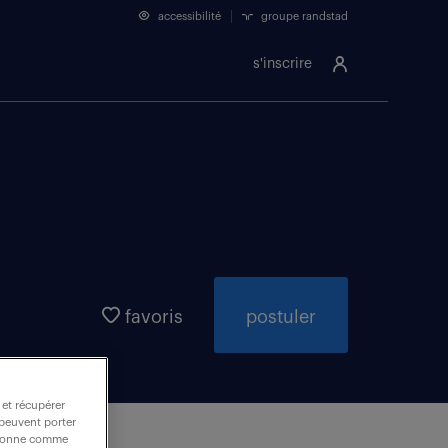
accessibilité
groupe randstad
s'inscrire
favoris
postuler
 et récupérer
 peuvent porter
nctionne comme