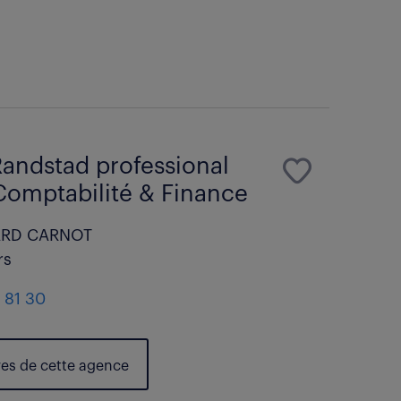
andstad professional
Comptabilité & Finance
ARD CARNOT
rs
 81 30
res de cette agence