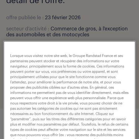
détail de l'offre.
offre publiée le :
23 février 2026
secteur d’activité :
Commerce de gros, à l'exception
des automobiles et des motocycles
salaire :
45 000 - 55 000 € / an
Lorsque vous visitez notre site web, le Groupe Randstad France et ses
localisation :
Argenteuil (95)
partenaires peuvent stocker et récupérer des informations sur votre
navigateur, principalement sous la forme de cookies. Ces informations
type de contrat :
cdi
peuvent porter sur vous, vos préférences ou votre appareil, et sont
principalement utilisées pour que le site fonctionne comme vous
expérience :
10 année(s)
l’attendez, pour améliorer la performance de notre site, et pour vous
proposer des publicités ciblées sur d’autres sites. En général, ces
référence de l'offre :
307-O30-R000701_02R
informations ne permettent pas de vous identifier directement, mais elles
peuvent vous offrir une expérience web plus personnalisée. Parce que
nous respectons votre droit à la vie privée, vous pouvez choisir de ne
pas autoriser les catégories de cookies qui ne sont pas strictement
nécessaires au bon fonctionnement du site Internet. Cliquez sur
“paramétrer”, puis sur les titres des différentes catégories pour en savoir
plus et modifier nos paramètres par défaut. Toutefois, le refus de certains
description du poste
types de cookies peut affecter votre navigation sur le site et les services
que nous pouvons vous offrir (ex : vous recevrez des publicités moins