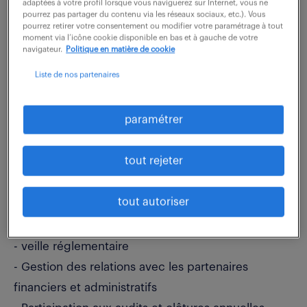
adaptées à votre profil lorsque vous naviguerez sur Internet, vous ne
pourrez pas partager du contenu via les réseaux sociaux, etc.). Vous
pourrez retirer votre consentement ou modifier votre paramétrage à tout
Véritable bras droit du directeur de site, vos
moment via l’icône cookie disponible en bas et à gauche de votre
missions sont les suivantes :
navigateur.
Politique en matière de cookie
Liste de nos partenaires
- Tenue complète de la comptabilité de
l'entreprise
paramétrer
- Enregistrement et suivi des opérations
comptables
tout rejeter
- Etablissement des déclarations fiscales
- Gestion de la trésorerie et suivi des flux financiers
tout autoriser
- Etablissement des bilans, des comptes des
résultat et des liasses
- veille réglementaire
- Gestion des relations avec les partenaires
financiers et administratifs