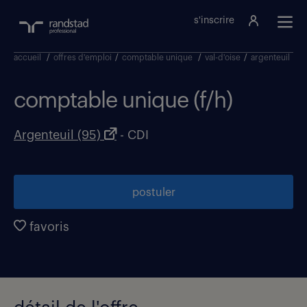
s'inscrire
accueil
/
offres d'emploi
/
comptable unique
/
val-d'oise
/
argenteuil
/
c
comptable unique (f/h)
Argenteuil (95)
- CDI
postuler
favoris