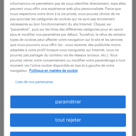
informations ne permettent pas de vous identifier directement, mais elles
peuvent vous offrir une expérience web plus personnalisée. Parce que
description du poste
nous respectons votre droit à la vie privée, vous pouvez choisir de ne
pas autoriser les catégories de cookies qui ne sont pas strictement
nécessaires au bon fonctionnement du site Internet. Cliquez sur
“paramétrer”, puis sur les titres des différentes catégories pour en savoir
Votre rôle consiste à contrôlez et analysez les
plus et modifier nos paramètres par défaut. Toutefois, le refus de certains
types de cookies peut affecter votre navigation sur le site et les services
données sur le périmètre Sales et Projets, en
que nous pouvons vous offrir (ex : vous recevrez des publicités moins
adaptées à votre profil lorsque vous naviguerez sur Internet, vous ne
support au responsable du contrôle de gestion. A
pourrez pas partager du contenu via les réseaux sociaux, etc.). Vous
pourrez retirer votre consentement ou modifier votre paramétrage à tout
ce titre, vous :
moment via l’icône cookie disponible en bas et à gauche de votre
navigateur.
Politique en matière de cookie
- participez à la clôture mensuelle du service
Liste de nos partenaires
"Sales et projets", pour l'entité française
- assurez les reportings mensuels
paramétrer
- intervenez en support sur le suivi es coûts de
projets et développements
tout rejeter
- participez à la gestion du budget