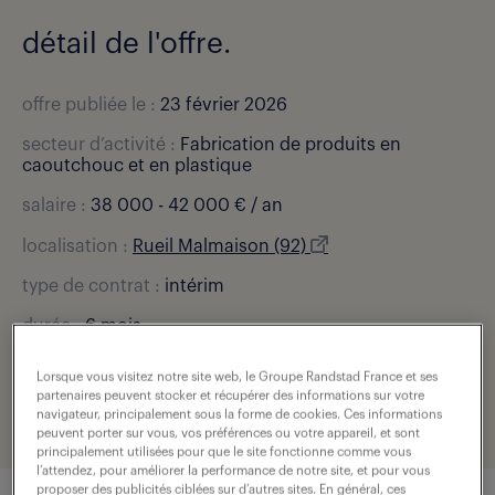
détail de l'offre.
offre publiée le :
23 février 2026
secteur d’activité :
Fabrication de produits en
caoutchouc et en plastique
salaire :
38 000 - 42 000 € / an
localisation :
Rueil Malmaison (92)
type de contrat :
intérim
durée :
6 mois
expérience :
1 année(s)
Lorsque vous visitez notre site web, le Groupe Randstad France et ses
partenaires peuvent stocker et récupérer des informations sur votre
référence de l'offre :
307-O30-0002971_01C
navigateur, principalement sous la forme de cookies. Ces informations
peuvent porter sur vous, vos préférences ou votre appareil, et sont
principalement utilisées pour que le site fonctionne comme vous
l’attendez, pour améliorer la performance de notre site, et pour vous
proposer des publicités ciblées sur d’autres sites. En général, ces