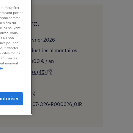
 et récupérer
 peuvent porter
nctionne comme
l de l'offre.
ciblées sur
 elles peuvent
privée, vous
es au bon
bliée le :
23 février 2026
ories pour en
peut affecter
 d’activité :
Industries alimentaires
blicités moins
enu via les
:
35 000 - 40 000 € / an
 tout moment
ie
ation :
Corbeilles (45)
 contrat :
cdi
nce :
5 année(s)
autoriser
ce de l'offre :
307-O26-R000626_01R