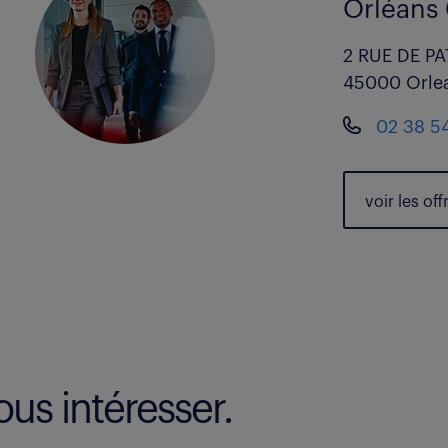
Orléans 
2 RUE DE PA
45000 Orle
02 38 5
voir les
off
us intéresser.