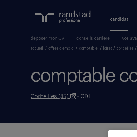
candidat
déposer mon CV
conseils carriere
vos av
accueil
/
offres d'emploi
/
comptable
/
loiret
/
corbeilles
/
comptable con
Corbeilles (45)
- CDI