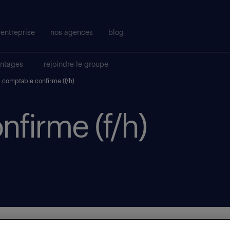
entreprise
nos agences
blog
antages
rejoindre le groupe
comptable confirme (f/h)
firme (f/h)