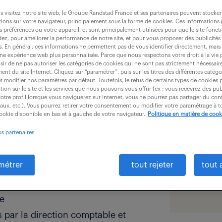
 visitez notre site web, le Groupe Randstad France et ses partenaires peuvent stocker
ions sur votre navigateur, principalement sous la forme de cookies. Ces informations
s préférences ou votre appareil, et sont principalement utilisées pour que le site fo
détai
dez, pour améliorer la performance de notre site, et pour vous proposer des publicités 
 tant que Comptable (F/H) au sein
es. En général, ces informations ne permettent pas de vous identifier directement, mais
une expérience web plus personnalisée. Parce que nous respectons votre droit à la vie 
ir de ne pas autoriser les catégories de cookies qui ne sont pas strictement nécessair
offre pu
nt du site Internet. Cliquez sur “paramétrer”, puis sur les titres des différentes catég
rez chargé(e) de gérer de manière
et modifier nos paramètres par défaut. Toutefois, le refus de certains types de cookies 
secteur
tion sur le site et les services que nous pouvons vous offrir (ex : vous recevrez des pu
 comptables internes de
otre profil lorsque vous naviguerez sur Internet, vous ne pourrez pas partager du cont
salaire 
iaux, etc.). Vous pourrez retirer votre consentement ou modifier votre paramétrage à
cookie disponible en bas et à gauche de votre navigateur.
Politique en matière de cook
localis
os partenaires
et jusqu'aux écritures de clôture
type de
vail comptable, incluant le bilan et
expérie
métrer
tout rejeter
tout 
référen
 les situations périodiques selon le
le
s par la direction comptable et