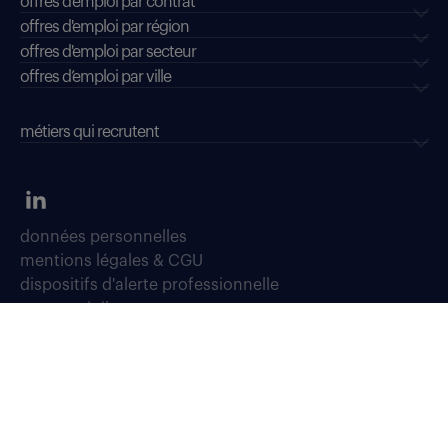
offres d'emploi par contrat
offres d'emploi par région
offres d'emploi par secteur
offres d’emploi par ville
métiers qui recrutent
données personnelles
mentions légales & CGU
dispositifs d'alerte professionnelle
soyons vigilants
déclaration d'accessibilité : conformité partielle
accessibilité sourds, malentendants, malvoyants
gestion des cookies
plan du site
Select TT, Société par actions simplifiées unipersonnelle immatriculée