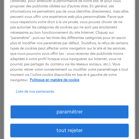
l’attendez, pour améliorer la performance de notre site, et pour vous
proposer des publicités ciblées sur d’autres sites. En général, ces
Missions principales :
informations ne permettent pas de vous identifier directement, mais elles
- Vérifier l'application de la législation du travail
peuvent vous offrir une expérience web plus personnalisée. Parce que
nous respectons votre droit à la vie privée, vous pouvez choisir de ne
dans les domaines de prévention
pas autoriser les catégories de cookies qui ne sont pas strictement
nécessaires au bon fonctionnement du site Internet. Cliquez sur
- Analyser de tous les accidents du travail
“paramétrer”, puis sur les titres des différentes catégories pour en savoir
plus et modifier nos paramètres par défaut. Toutefois, le refus de certains
- Participer aux audits de sécurité du travail avec
types de cookies peut affecter votre navigation sur le site et les services
les responsables opérationnels
que nous pouvons vous offrir (ex : vous recevrez des publicités moins
adaptées à votre profil lorsque vous naviguerez sur Internet, vous ne
- Participer à l'actualisation des documents
pourrez pas partager du contenu via les réseaux sociaux, etc.). Vous
pourrez retirer votre consentement ou modifier votre paramétrage à tout
réglementaires (Document unique – plan de
moment via l’icône cookie disponible en bas et à gauche de votre
navigateur.
Politique en matière de cookie
prévention…) en collaboration avec son collègue
de service
Liste de nos partenaires
- Élaborer et met à jour les bilans SCT, les
PAPRIPACT
paramétrer
- Suivre les actions prévues dans les documents
réglementaires.
tout rejeter
- Organiser l'information Sécurité et Prévention