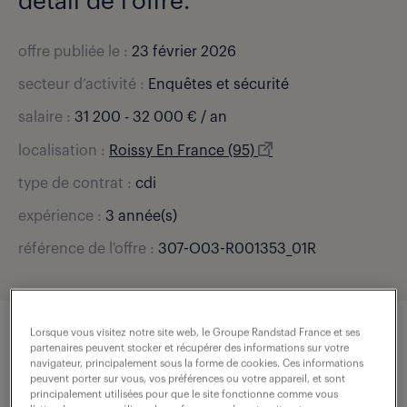
détail de l'offre.
offre publiée le :
23 février 2026
secteur d’activité :
Enquêtes et sécurité
salaire :
31 200 - 32 000 € / an
localisation :
Roissy En France (95)
type de contrat :
cdi
expérience :
3 année(s)
référence de l'offre :
307-O03-R001353_01R
Lorsque vous visitez notre site web, le Groupe Randstad France et ses
partenaires peuvent stocker et récupérer des informations sur votre
description du poste
navigateur, principalement sous la forme de cookies. Ces informations
peuvent porter sur vous, vos préférences ou votre appareil, et sont
principalement utilisées pour que le site fonctionne comme vous