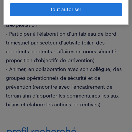
(Campagne d'affiches – Modules d'accueil…)
tout autoriser
- Assure la communication envers le personnel
d'exploitation
- Participer à l'élaboration d'un tableau de bord
trimestriel par secteur d'activité (bilan des
accidents incidents – affaires en cours sécurité –
proposition d'objectifs de prévention)
- Animer, en collaboration avec son collègue, des
groupes opérationnels de sécurité et de
prévention (rencontre avec l'encadrement de
terrain afin d'apporter les commentaires liés aux
bilans et élabore les actions correctives)