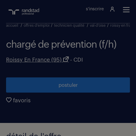
s'inscrire
accueil
/
offres d'emploi
/
technicien qualité
/
val-d'oise
/
roissy en franc
chargé de prévention (f/h)
Roissy En France (95)
- CDI
postuler
favoris