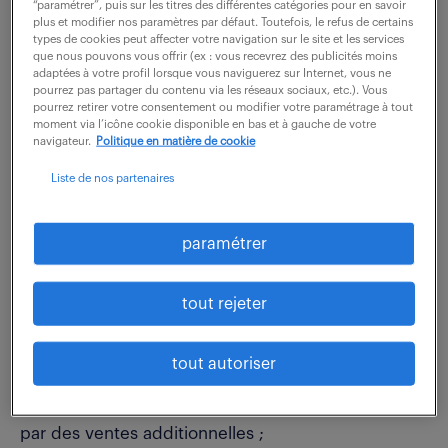
“paramétrer”, puis sur les titres des différentes catégories pour en savoir
plus et modifier nos paramètres par défaut. Toutefois, le refus de certains
types de cookies peut affecter votre navigation sur le site et les services
description du poste
que nous pouvons vous offrir (ex : vous recevrez des publicités moins
adaptées à votre profil lorsque vous naviguerez sur Internet, vous ne
pourrez pas partager du contenu via les réseaux sociaux, etc.). Vous
pourrez retirer votre consentement ou modifier votre paramétrage à tout
Intégré à l'équipe commerciale interne, organisée
moment via l’icône cookie disponible en bas et à gauche de votre
navigateur.
Politique en matière de cookie
en miroir avec la Force de vente terrain, il s'agit de
fidéliser et développer un portefeuille dédié,
Liste de nos partenaires
composé de clients professionnels.
paramétrer
Au quotidien, vos missions consistent à :
- répondre aux appels entrants ;
tout rejeter
- identifier les besoins clients et les conseiller sur
les choix techniques ;
tout autoriser
- rédiger et relancer les devis ;
- passer des appels sortants pour stimuler le CA
par des ventes additionnelles ;