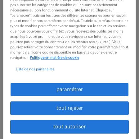
pas autoriser les catégories de cookies qui ne sont pas strictement
description du poste
nécessaires au bon fonctionnement du site Internet. Cliquez sur
“paramétrer”, puis sur les titres des différentes catégories pour en savoir
plus et modifier nos paramètres par défaut. Toutefois, le refus de certains
types de cookies peut affecter votre navigation sur le site et les services
Vous développez un portefeuille de clients grands
que nous pouvons vous offrir (ex : vous recevrez des publicités moins
adaptées à votre profil lorsque vous naviguerez sur Internet, vous ne
comptes du négoce agricole sur la région Hauts-
pourrez pas partager du contenu via les réseaux sociaux, etc.). Vous
pourrez retirer votre consentement ou modifier votre paramétrage à tout
de-France (59-62-80-60-02), ainsi que les
moment via l’icône cookie disponible en bas et à gauche de votre
départements de la Marne (51) et de la Seine-
navigateur.
Politique en matière de cookie
Maritime (76).
Liste de nos partenaires
Vous assurez un rôle d'animation commerciale et
de soutien technique auprès des revendeurs
paramétrer
partenaires, négociants indépendants du domaine
agricole.
tout rejeter
Véritable référent en nutrition animale auprès des
Commerciaux de vos clients, vous établissez les
tout autoriser
plans de tournées accompagnées, les formations