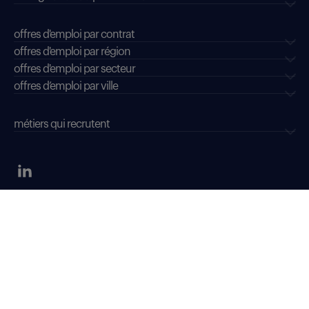
offres d'emploi par contrat
offres d'emploi par région
offres d'emploi par secteur
offres d’emploi par ville
métiers qui recrutent
données personnelles
mentions légales & CGU
dispositifs d'alerte professionnelle
soyons vigilants
déclaration d'accessibilité : conformité partielle
accessibilité sourds, malentendants, malvoyants
gestion des cookies