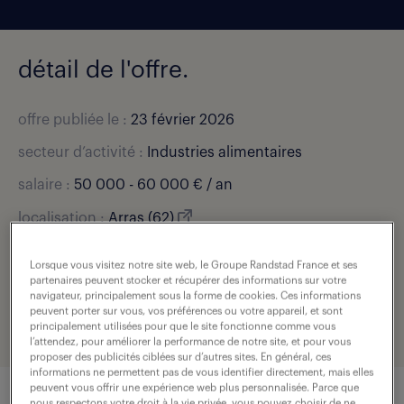
détail de l'offre.
offre publiée le :
23 février 2026
secteur d’activité :
Industries alimentaires
salaire :
50 000 - 60 000 € / an
localisation :
Arras (62)
type de contrat :
cdi
Lorsque vous visitez notre site web, le Groupe Randstad France et ses
expérience :
5 année(s)
partenaires peuvent stocker et récupérer des informations sur votre
navigateur, principalement sous la forme de cookies. Ces informations
peuvent porter sur vous, vos préférences ou votre appareil, et sont
référence de l'offre :
307-K16-R000728_04R
principalement utilisées pour que le site fonctionne comme vous
l’attendez, pour améliorer la performance de notre site, et pour vous
proposer des publicités ciblées sur d’autres sites. En général, ces
informations ne permettent pas de vous identifier directement, mais elles
peuvent vous offrir une expérience web plus personnalisée. Parce que
nous respectons votre droit à la vie privée, vous pouvez choisir de ne