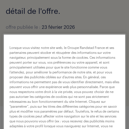
détail de l'offre.
offre publiée le :
23 février 2026
secteur d’activité :
Industries alimentaires
salaire :
33 000 - 40 000 € / an
Lorsque vous visitez notre site web, le Groupe Randstad France et ses
partenaires peuvent stocker et récupérer des informations sur votre
navigateur, principalement sous la forme de cookies. Ces informations
localisation :
Garges Les Gonesse (95)
peuvent porter sur vous, vos préférences ou votre appareil, et sont
principalement utilisées pour que le site fonctionne comme vous
type de contrat :
cdi
l’attendez, pour améliorer la performance de notre site, et pour vous
proposer des publicités ciblées sur d’autres sites. En général, ces
expérience :
5 année(s)
informations ne permettent pas de vous identifier directement, mais elles
peuvent vous offrir une expérience web plus personnalisée. Parce que
référence de l'offre :
307-D86-R002025_01R
nous respectons votre droit à la vie privée, vous pouvez choisir de ne
pas autoriser les catégories de cookies qui ne sont pas strictement
nécessaires au bon fonctionnement du site Internet. Cliquez sur
“paramétrer”, puis sur les titres des différentes catégories pour en savoir
plus et modifier nos paramètres par défaut. Toutefois, le refus de certains
types de cookies peut affecter votre navigation sur le site et les services
que nous pouvons vous offrir (ex : vous recevrez des publicités moins
description du poste
adaptées à votre profil lorsque vous naviguerez sur Internet, vous ne