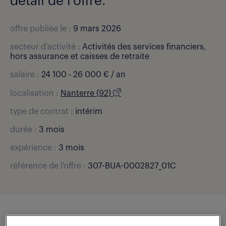
détail de l'offre.
offre publiée le :
9 mars 2026
secteur d’activité :
Activités des services financiers,
hors assurance et caisses de retraite
salaire :
24 100 - 26 000 € / an
localisation :
Nanterre (92)
type de contrat :
intérim
durée :
3 mois
expérience :
3 mois
référence de l'offre :
307-BUA-0002827_01C