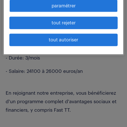
d'audits comptables
paramétrer
- Participer au traitement des activités de tenue de
compte, en veillant à l'application des process
tout rejeter
établis
Voici les conditions proposées pour ce poste :
tout autoriser
- Contrat: Intérim
- Durée: 3/mois
- Salaire: 24100 à 26000 euros/an
En rejoignant notre entreprise, vous bénéficierez
d'un programme complet d'avantages sociaux et
financiers, y compris Fast TT.