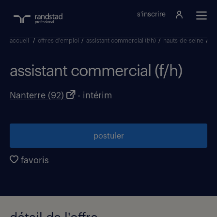
s'inscrire
accueil
/
offres d'emploi
/
assistant commercial (f/h)
/
hauts-de-seine
/
na
assistant commercial (f/h)
Nanterre (92)
- intérim
postuler
favoris