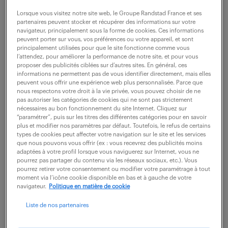
description du poste
Lorsque vous visitez notre site web, le Groupe Randstad France et ses
partenaires peuvent stocker et récupérer des informations sur votre
navigateur, principalement sous la forme de cookies. Ces informations
Quel défi d'organisation et de communication
peuvent porter sur vous, vos préférences ou votre appareil, et sont
principalement utilisées pour que le site fonctionne comme vous
serez-vous prêt(e) à relever en tant qu'Assistant
l’attendez, pour améliorer la performance de notre site, et pour vous
proposer des publicités ciblées sur d’autres sites. En général, ces
commercial (F/H) ?
informations ne permettent pas de vous identifier directement, mais elles
peuvent vous offrir une expérience web plus personnalisée. Parce que
Attaché(e) à la Direction Commerciale, vous
nous respectons votre droit à la vie privée, vous pouvez choisir de ne
assurez le soutien opérationnel des équipes en
pas autoriser les catégories de cookies qui ne sont pas strictement
nécessaires au bon fonctionnement du site Internet. Cliquez sur
traitant les demandes clients pour garantir un
“paramétrer”, puis sur les titres des différentes catégories pour en savoir
plus et modifier nos paramètres par défaut. Toutefois, le refus de certains
service de qualité
types de cookies peut affecter votre navigation sur le site et les services
que nous pouvons vous offrir (ex : vous recevrez des publicités moins
adaptées à votre profil lorsque vous naviguerez sur Internet, vous ne
- Collaborer avec les commerciaux pour traiter
pourrez pas partager du contenu via les réseaux sociaux, etc.). Vous
efficacement les demandes courantes des clients,
pourrez retirer votre consentement ou modifier votre paramétrage à tout
moment via l’icône cookie disponible en bas et à gauche de votre
contribuant ainsi à améliorer la qualité du service
navigateur.
Politique en matière de cookie
- Assurer la gestion des dossiers clients en mettant
Liste de nos partenaires
à jour les pouvoirs et en réalisant les demandes