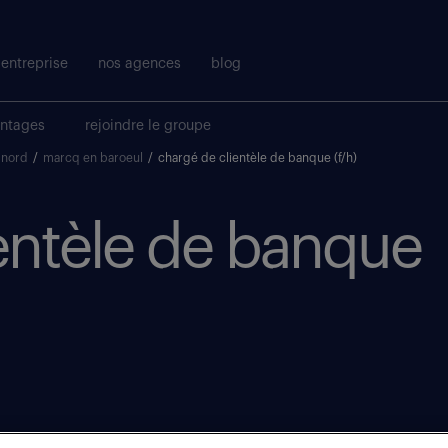
entreprise
nos agences
blog
antages
rejoindre le groupe
nord
/
marcq en baroeul
/
chargé de clientèle de banque (f/h)
entèle de banque