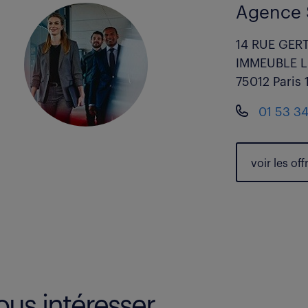
Agence 
14 RUE GER
IMMEUBLE L
75012 Paris 
01 53 34
voir les
off
us intéresser.