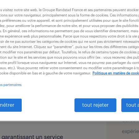
 visitez notre site web, le Groupe Randstad France et ses partenaires peuvent stocker
ions sur votre navigateur, principalement sous la forme de cookies. Ces informations
s préférences ou votre appareil, et sont principalement utilisées pour que le site fo
dez, pour améliorer la performance de notre site, et pour vous proposer des publicités 
es. En général, ces informations ne permettent pas de vous identifier directement, mais
une expérience web plus personnalisée. Parce que nous respectons votre droit à la vie 
ir de ne pas autoriser les catégories de cookies qui ne sont pas strictement nécessair
détai
nt du site Internet. Cliquez sur “paramétrer”, puis sur les titres des différentes catég
lever en tant que Chargé(e) de
et modifier nos paramètres par défaut. Toutefois, le refus de certains types de cookies 
tion sur le site et les services que nous pouvons vous offrir (ex : vous recevrez des pu
otre profil lorsque vous naviguerez sur Internet, vous ne pourrez pas partager du cont
offre pu
iaux, etc.). Vous pourrez retirer votre consentement ou modifier votre paramétrage à
ficacité et à la satisfaction client à
cookie disponible en bas et à gauche de votre navigateur.
Politique en matière de cook
secteur
s relatifs aux sinistres automobiles
os partenaires
salaire 
inistres AUTO matériels, tout en
localis
métrer
tout rejeter
tout 
 les dispositions en vigueur
type de
aux intermédiaires dans le cadre de
durée :
expérie
en garantissant un service