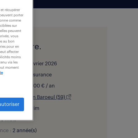
 et récupérer
 peuvent porter
nctionne comme
ciblées sur
 elles peuvent
privée, vous
es au bon
l de l'offre.
ories pour en
peut affecter
blicités moins
enu via les
bliée le :
23 février 2026
 tout moment
ie
 d’activité :
Assurance
:
28 000 - 28 200 € / an
ation :
Marcq En Baroeul (59)
autoriser
 contrat :
intérim
6 mois
nce :
2 année(s)