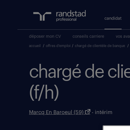
candidat
déposer mon CV
conseils carriere
vos av
accueil
/
offres d'emploi
/
chargé de clientèle de banque
/
chargé de cli
(f/h)
Marcq En Baroeul (59)
- intérim