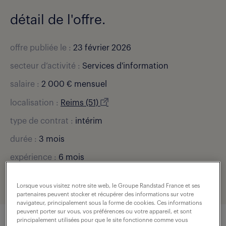
détail de l'offre.
offre publiée le :
23 février 2026
secteur d’activité :
Services d'information
salaire :
2 000 € mensuel
localisation :
Reims (51)
type de contrat :
intérim
durée :
3 mois
expérience :
6 mois
référence de l'offre :
307-BUA-0002631_02C
Lorsque vous visitez notre site web, le Groupe Randstad France et ses
partenaires peuvent stocker et récupérer des informations sur votre
navigateur, principalement sous la forme de cookies. Ces informations
peuvent porter sur vous, vos préférences ou votre appareil, et sont
principalement utilisées pour que le site fonctionne comme vous