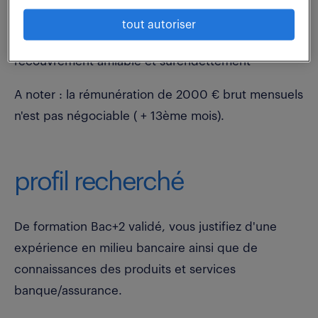
- Suivi des impayés
tout autoriser
- Accompagnement sur les procédures de
recouvrement amiable et surendettement
A noter : la rémunération de 2000 € brut mensuels
n'est pas négociable ( + 13ème mois).
profil recherché
De formation Bac+2 validé, vous justifiez d'une
expérience en milieu bancaire ainsi que de
connaissances des produits et services
banque/assurance.