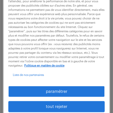
l’attendez, pour améliorer la performance de notre site, et pour vous
proposer des publicités ciblées sur d’autres sites. En général, ces
description du poste
informations ne permettent pas de vous identifier directement, mais elles
peuvent vous offrir une expérience web plus personnalisée. Parce que
nous respectons votre droit à la vie privée, vous pouvez choisir de ne
pas autoriser les catégories de cookies qui ne sont pas strictement
Vous avez un excellent sens de l'écoute et aimez
nécessaires au bon fonctionnement du site Internet. Cliquez sur
“paramétrer”, puis sur les titres des différentes catégories pour en savoir
trouver des solutions pour les clients ? Rejoignez
plus et modifier nos paramètres par défaut. Toutefois, le refus de certains
une équipe dédiée à l'accompagnement !
types de cookies peut affecter votre navigation sur le site et les services
que nous pouvons vous offrir (ex : vous recevrez des publicités moins
adaptées à votre profil lorsque vous naviguerez sur Internet, vous ne
Vos Missions :
pourrez pas partager du contenu via les réseaux sociaux, etc.). Vous
pourrez retirer votre consentement ou modifier votre paramétrage à tout
- Gestion des appels entrants et sortants
moment via l’icône cookie disponible en bas et à gauche de votre
navigateur.
Politique en matière de cookie
- Gestion des mails et des courriers
- Traitement des mouvements en attente de
Liste de nos partenaires
décisions
- Gestion de la banque du quotidien (virements,
paramétrer
oppositions, gestion de cartes, gestion de
comptes ...)
tout rejeter
- Négociation de solution de recouvrement