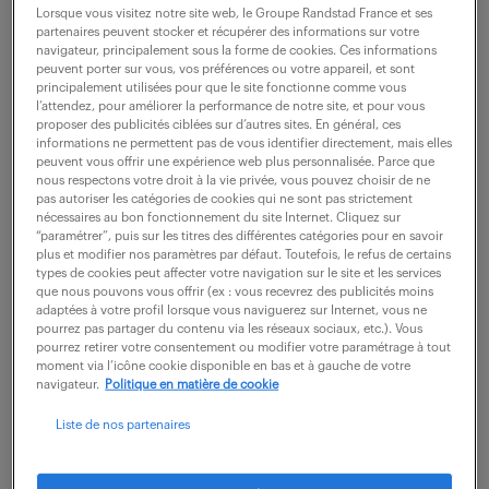
Lorsque vous visitez notre site web, le Groupe Randstad France et ses
description du poste
partenaires peuvent stocker et récupérer des informations sur votre
navigateur, principalement sous la forme de cookies. Ces informations
peuvent porter sur vous, vos préférences ou votre appareil, et sont
principalement utilisées pour que le site fonctionne comme vous
Quelles perspectives enrichissantes vous offre le
l’attendez, pour améliorer la performance de notre site, et pour vous
proposer des publicités ciblées sur d’autres sites. En général, ces
poste d'Agent administratif d'assurances (F/H) ?
informations ne permettent pas de vous identifier directement, mais elles
peuvent vous offrir une expérience web plus personnalisée. Parce que
Dans un environnement rigoureux, vous serez
nous respectons votre droit à la vie privée, vous pouvez choisir de ne
pas autoriser les catégories de cookies qui ne sont pas strictement
chargé(e) de garantir l'intégrité des données et la
nécessaires au bon fonctionnement du site Internet. Cliquez sur
gestion efficace des contrats d'assurance récoltes
“paramétrer”, puis sur les titres des différentes catégories pour en savoir
plus et modifier nos paramètres par défaut. Toutefois, le refus de certains
types de cookies peut affecter votre navigation sur le site et les services
- Vérifier et ajuster les données composantes des
que nous pouvons vous offrir (ex : vous recevrez des publicités moins
adaptées à votre profil lorsque vous naviguerez sur Internet, vous ne
assolements des contrats récoltes
pourrez pas partager du contenu via les réseaux sociaux, etc.). Vous
pourrez retirer votre consentement ou modifier votre paramétrage à tout
- Effectuer le décompte des sinistres de manière
moment via l’icône cookie disponible en bas et à gauche de votre
précise
navigateur.
Politique en matière de cookie
- Contrôler, vérifier et saisir l'ensemble des
Liste de nos partenaires
données pour le calcul des indemnités