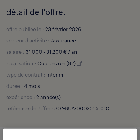
détail de l'offre.
offre publiée le :
23 février 2026
secteur d’activité :
Assurance
salaire :
31 000 - 31 200 € / an
localisation :
Courbevoie (92)
type de contrat :
intérim
durée :
4 mois
expérience :
2 année(s)
référence de l'offre :
307-BUA-0002565_01C