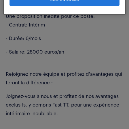
nécessaires
Une proposition inédite pour ce poste:
- Contrat: Intérim
- Durée: 6/mois
- Salaire: 28000 euros/an
Rejoignez notre équipe et profitez d'avantages qui
feront la différence :
Joignez-vous à nous et profitez de nos avantages
exclusifs, y compris Fast TT, pour une expérience
intérimaire inoubliable.