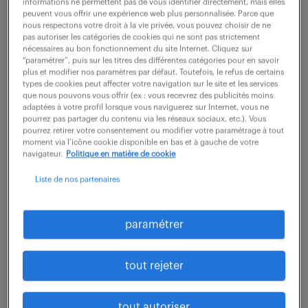
informations ne permettent pas de vous identifier directement, mais elles
peuvent vous offrir une expérience web plus personnalisée. Parce que
description du poste
nous respectons votre droit à la vie privée, vous pouvez choisir de ne
pas autoriser les catégories de cookies qui ne sont pas strictement
nécessaires au bon fonctionnement du site Internet. Cliquez sur
“paramétrer”, puis sur les titres des différentes catégories pour en savoir
Prêt·e à transformer l'expérience client en tant que
plus et modifier nos paramètres par défaut. Toutefois, le refus de certains
types de cookies peut affecter votre navigation sur le site et les services
Chargé de solutions indemnisation H/F inspirant·e
que nous pouvons vous offrir (ex : vous recevrez des publicités moins
?
adaptées à votre profil lorsque vous naviguerez sur Internet, vous ne
pourrez pas partager du contenu via les réseaux sociaux, etc.). Vous
Vous serez responsable d'accompagner et de
pourrez retirer votre consentement ou modifier votre paramétrage à tout
moment via l’icône cookie disponible en bas et à gauche de votre
rassurer les clients en gérant efficacement leurs
navigateur.
Politique en matière de cookie
sinistres automobiles.
Liste de nos partenaires
- Accueillir et conseiller au téléphone les clients
ayant subi un sinistre automobile
paramétrer
- Assurer l'ouverture, le suivi, et la gestion
complète des dossiers de sinistres
tout rejeter
- Collaborer avec les experts pour déterminer les
responsabilités et organiser les réparations
tout autoriser