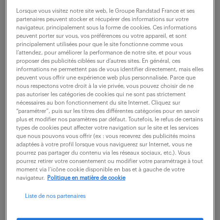
Lorsque vous visitez notre site web, le Groupe Randstad France et ses
description du poste
partenaires peuvent stocker et récupérer des informations sur votre
navigateur, principalement sous la forme de cookies. Ces informations
peuvent porter sur vous, vos préférences ou votre appareil, et sont
principalement utilisées pour que le site fonctionne comme vous
Prêt(e) à transformer chaque interaction client en
l’attendez, pour améliorer la performance de notre site, et pour vous
proposer des publicités ciblées sur d’autres sites. En général, ces
une opportunité en tant que Chargé solution
informations ne permettent pas de vous identifier directement, mais elles
indemnisation H/F ?
peuvent vous offrir une expérience web plus personnalisée. Parce que
nous respectons votre droit à la vie privée, vous pouvez choisir de ne
Faites partie d'une équipe dynamique où vous
pas autoriser les catégories de cookies qui ne sont pas strictement
nécessaires au bon fonctionnement du site Internet. Cliquez sur
contribuez à l'optimisation des interactions clients
“paramétrer”, puis sur les titres des différentes catégories pour en savoir
plus et modifier nos paramètres par défaut. Toutefois, le refus de certains
et à l'amélioration des services bancaires.
types de cookies peut affecter votre navigation sur le site et les services
que nous pouvons vous offrir (ex : vous recevrez des publicités moins
- Gérez efficacement les appels entrants et
adaptées à votre profil lorsque vous naviguerez sur Internet, vous ne
pourrez pas partager du contenu via les réseaux sociaux, etc.). Vous
sortants pour assurer une communication fluide
pourrez retirer votre consentement ou modifier votre paramétrage à tout
moment via l’icône cookie disponible en bas et à gauche de votre
avec nos clients
navigateur.
Politique en matière de cookie
- Traitez et analysez les listings pour proposer des
Liste de nos partenaires
solutions d'indemnisation adaptées
- Présentez nos recours tout en gérant les flux de