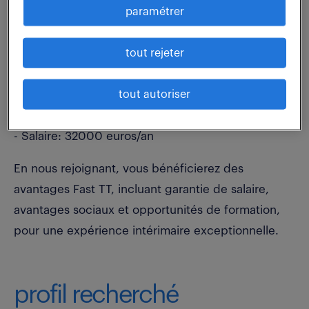
paramétrer
données de manière proactive et structurée
Découvrez cette offre alléchante :
tout rejeter
- Contrat: Intérim
tout autoriser
- Durée: 6/mois
- Salaire: 32000 euros/an
En nous rejoignant, vous bénéficierez des
avantages Fast TT, incluant garantie de salaire,
avantages sociaux et opportunités de formation,
pour une expérience intérimaire exceptionnelle.
profil recherché