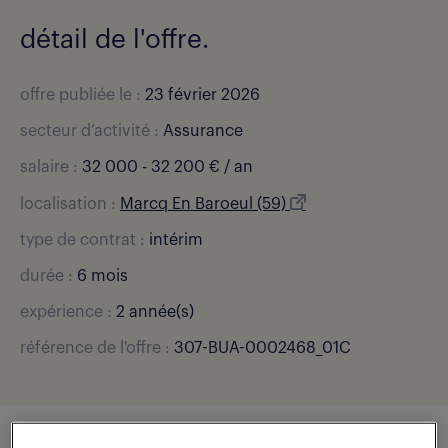
détail de l'offre.
offre publiée le :
23 février 2026
secteur d’activité :
Assurance
salaire :
32 000 - 32 200 € / an
localisation :
Marcq En Baroeul (59)
type de contrat :
intérim
durée :
6 mois
expérience :
2 année(s)
référence de l'offre :
307-BUA-0002468_01C