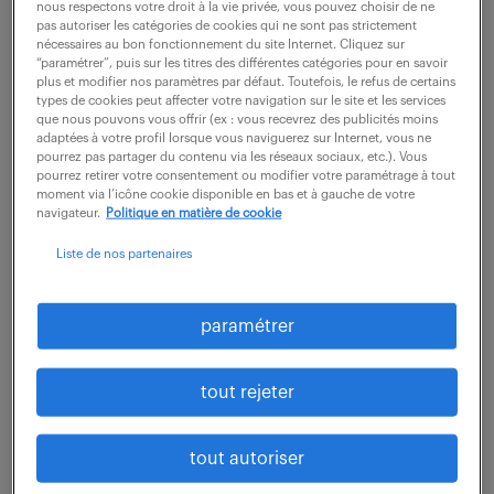
nous respectons votre droit à la vie privée, vous pouvez choisir de ne
pas autoriser les catégories de cookies qui ne sont pas strictement
nécessaires au bon fonctionnement du site Internet. Cliquez sur
“paramétrer”, puis sur les titres des différentes catégories pour en savoir
savoir-faire et savoir-
plus et modifier nos paramètres par défaut. Toutefois, le refus de certains
types de cookies peut affecter votre navigation sur le site et les services
que nous pouvons vous offrir (ex : vous recevrez des publicités moins
être
adaptées à votre profil lorsque vous naviguerez sur Internet, vous ne
pourrez pas partager du contenu via les réseaux sociaux, etc.). Vous
pourrez retirer votre consentement ou modifier votre paramétrage à tout
moment via l’icône cookie disponible en bas et à gauche de votre
Le secrétaire comptable maîtrise les logiciels de
navigateur.
Politique en matière de cookie
gestion comptable tels que Ciel Compte ou EBP
Liste de nos partenaires
ainsi que des outils bureautiques comme le pack
office et les tableurs. Pour mener à bien ses
paramétrer
missions, il est aussi rigoureux et organisé. En
effet, il doit rester accueillant et disponible face
tout rejeter
aux sollicitations constantes. Son sens du contact
est d’ailleurs essentiel à son métier : il facilite la
tout autoriser
communication entre les collaborateurs. Dans le