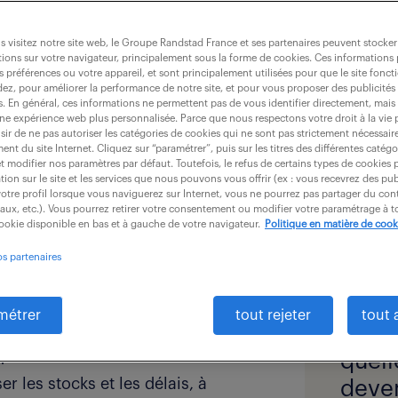
 visitez notre site web, le Groupe Randstad France et ses partenaires peuvent stocker
t ses clients, l’assistant commercial
ions sur votre navigateur, principalement sous la forme de cookies. Ces informations
s préférences ou votre appareil, et sont principalement utilisées pour que le site fo
dez, pour améliorer la performance de notre site, et pour vous proposer des publicités 
ible dès le niveau Bac +2 qui nécessi
es. En général, ces informations ne permettent pas de vous identifier directement, mais
une expérience web plus personnalisée. Parce que nous respectons votre droit à la vie 
ir de ne pas autoriser les catégories de cookies qui ne sont pas strictement nécessair
nt du site Internet. Cliquez sur “paramétrer”, puis sur les titres des différentes catég
et modifier nos paramètres par défaut. Toutefois, le refus de certains types de cookies 
tion sur le site et les services que nous pouvons vous offrir (ex : vous recevrez des pu
otre profil lorsque vous naviguerez sur Internet, vous ne pourrez pas partager du cont
iaux, etc.). Vous pourrez retirer votre consentement ou modifier votre paramétrage à
 assistant
cookie disponible en bas et à gauche de votre navigateur.
Politique en matière de cook
(f/h)
os partenaires
métrer
tout rejeter
tout 
re la partie administrative de la
quotidiennes consistent à effectuer
quell
r les stocks et les délais, à
deven