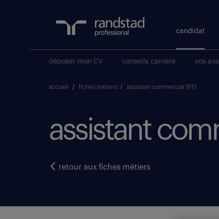
candidat
déposer mon CV
conseils carriere
vos av
accueil
/
fiches métiers
/
assistant commercial (f/h)
assistant comm
retour aux fiches métiers