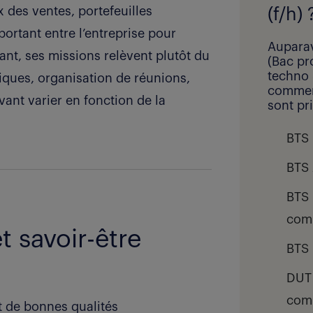
 des ventes, portefeuilles
(f/h) 
mportant entre l’entreprise pour
Auparav
utant, ses missions relèvent plutôt du
(Bac pr
techno 
iques, organisation de réunions,
commerc
ant varier en fonction de la
sont pri
BTS 
BTS 
BTS 
com
et savoir-être
BTS 
DUT 
comm
t de bonnes qualités