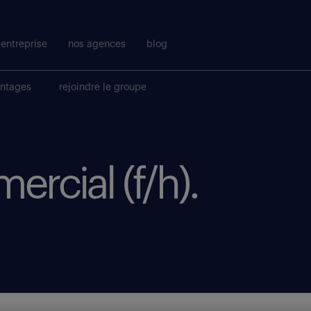
entreprise
nos agences
blog
antages
rejoindre le groupe
ercial (f/h).