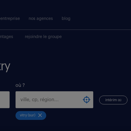
entreprise
nos agences
blog
antages
rejoindre le groupe
try
où ?
intérim
(6)
vitry (sur)