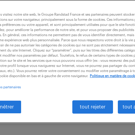
 visitez notre site web, le Groupe Randstad France et ses partenaires peuvent stocker
ions sur votre navigateur, principalement sous la forme de cookies. Ces informations
s préférences ou votre appareil, et sont principalement utilisées pour que le site fo
ogie cellulaire, elisa (f/h)
dez, pour améliorer la performance de notre site, et pour vous proposer des publicités 
es. En général, ces informations ne permettent pas de vous identifier directement, mais
une expérience web plus personnalisée. Parce que nous respectons votre droit à la vie 
ir de ne pas autoriser les catégories de cookies qui ne sont pas strictement nécessair
nt du site Internet. Cliquez sur “paramétrer”, puis sur les titres des différentes catég
 (94)
intérim
6 mois
41 000 - 41 900
et modifier nos paramètres par défaut. Toutefois, le refus de certains types de cookies 
tion sur le site et les services que nous pouvons vous offrir (ex : vous recevrez des pu
otre profil lorsque vous naviguerez sur Internet, vous ne pourrez pas partager du cont
tement BioAnalytics de la plateforme R&D Global C
iaux, etc.). Vous pourrez retirer votre consentement ou modifier votre paramétrage à
cookie disponible en bas et à gauche de votre navigateur.
Politique en matière de cook
 de développement analytique Bioassay a pour mission
os partenaires
s analytiques...
métrer
tout rejeter
tout 