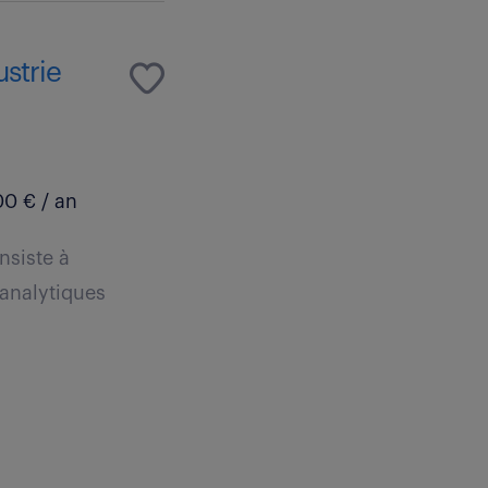
strie
0 € / an
nsiste à
 analytiques