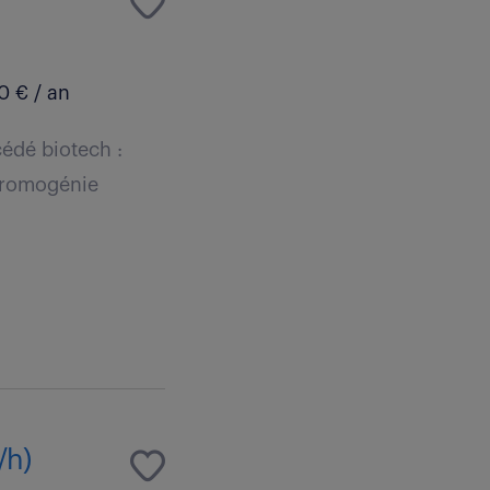
0 € / an
cédé biotech :
chromogénie
/h)