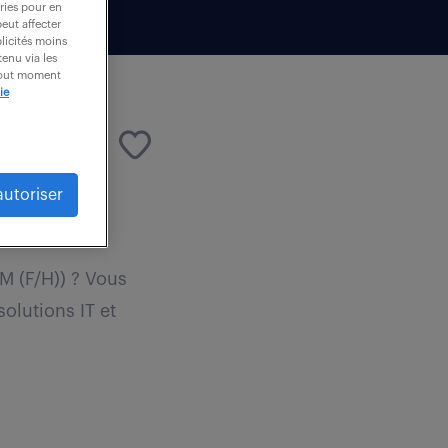
ories pour en
peut affecter
blicités moins
enu via les
 tout moment
ie
autoriser
M (F/H)) ? Vous
olutions IT et