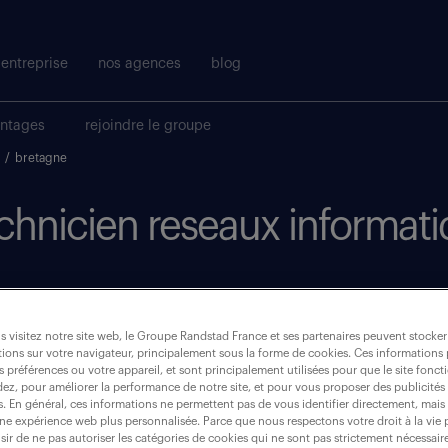
entreprise
nos agences
blog
antages
rejoindre le groupe
/
bretagne
echnicien reseaux informati
 visitez notre site web, le Groupe Randstad France et ses partenaires peuvent stocker
où ?
ions sur votre navigateur, principalement sous la forme de cookies. Ces informations
s préférences ou votre appareil, et sont principalement utilisées pour que le site fo
dez, pour améliorer la performance de notre site, et pour vous proposer des publicités 
CDI
(2)
es. En général, ces informations ne permettent pas de vous identifier directement, mais
une expérience web plus personnalisée. Parce que nous respectons votre droit à la vie 
ir de ne pas autoriser les catégories de cookies qui ne sont pas strictement nécessair
bretagne