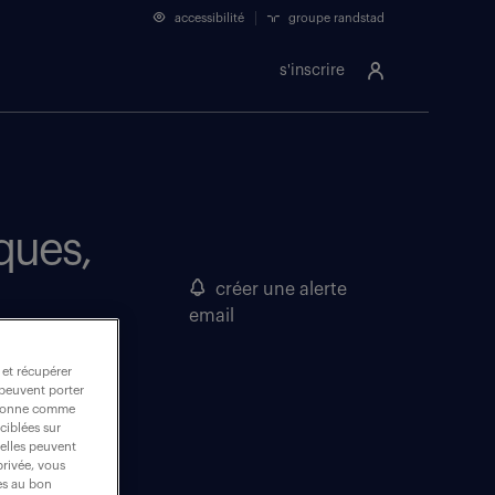
accessibilité
groupe randstad
s'inscrire
ques,
créer une alerte
email
 et récupérer
 peuvent porter
nctionne comme
ciblées sur
 elles peuvent
privée, vous
es au bon