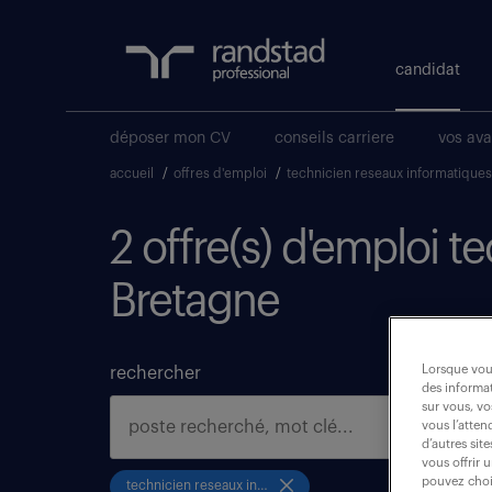
candidat
déposer mon CV
conseils carriere
vos av
accueil
/
offres d'emploi
/
technicien reseaux informatiques
2 offre(s) d'emploi t
Bretagne
Lorsque vous
rechercher
des informat
sur vous, vo
vous l’atten
d’autres sit
vous offrir 
pouvez chois
technicien reseaux informatiques