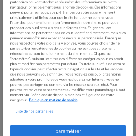
partenaires peuvent stocker et récupérer des informations sur votre
navigateur, principalement sous la forme de cookies. Ces informations
peuvent porter sur vous, vos préférences ou votre appareil, et sont
ne ratez aucune
principalement utilisées pour que le site fonctionne comme vous
l’attendez, pour améliorer la performance de notre site, et pour vous
proposer des publicités ciblées sur d’autres sites. En général, ces
opportunité.
informations ne permettent pas de vous identifier directement, mais elles
peuvent vous offrir une expérience web plus personnalisée. Parce que
nous respectons votre droit à la vie privée, vous pouvez choisir de ne
recevez chaque semaine par mail les offres qui
pas autoriser les catégories de cookies qui ne sont pas strictement
nécessaires au bon fonctionnement du site Internet. Cliquez sur
correspondent à votre dernière recherche.
“paramétrer”, puis sur les titres des différentes catégories pour en savoir
plus et modifier nos paramètres par défaut. Toutefois, le refus de certains
types de cookies peut affecter votre navigation sur le site et les services
que nous pouvons vous offrir (ex : vous recevrez des publicités moins
créer une alerte
adaptées à votre profil lorsque vous naviguerez sur Internet, vous ne
pourrez pas partager du contenu via les réseaux sociaux, etc.). Vous
pourrez retirer votre consentement ou modifier votre paramétrage à tout
moment via l’icône cookie disponible en bas et à gauche de votre
navigateur.
Politique en matière de cookie
Liste de nos partenaires
partagez-nous
paramétrer
votre CV !