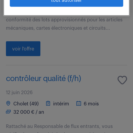
tout autoriser
Au sein de l'équipe du contrôle, et rattaché au
Responsable Flux Entrants, vous vérifiez la
conformité des lots approvisionnés pour les articles
mécaniques, cartes électroniques et circuits...
voir l'offre
contrôleur qualité (f/h)
12 juin 2026
Cholet (49)
intérim
6 mois
32 000 € / an
Rattaché au Responsable de flux entrants, vous