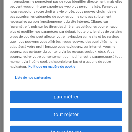
informations ne permettent pas de vous identifier directement, mais elles
peuvent vous offrir une expérience web plus personnalisée. Parce que
nous respectons votre droit à la vie privée, vous pouvez choisir de ne
Rattaché au Supplier Quality Manager et intégré dans
pas autoriser les catégories de cookies qui ne sont pas strictement
une équipe de 3 personnes, vos missions sont les
nécessaires au bon fonctionnement du site Internet. Cliquez sur
“paramétrer”, puis sur les titres des différentes catégories pour en savoir
suivantes : -Industrialisation & Homologation
plus et modifier nos paramètres par défaut. Toutefois, le refus de certains
types de cookies peut affecter votre navigation sur le site et les services
Fournisseurs : vous structurez les démarches...
que nous pouvons vous offrir (ex : vous recevrez des publicités moins
adaptées à votre profil lorsque vous naviguerez sur Internet, vous ne
pourrez pas partager du contenu via les réseaux sociaux, etc.). Vous
pourrez retirer votre consentement ou modifier votre paramétrage à tout
voir l'offre
moment via l’icône cookie disponible en bas et à gauche de votre
navigateur.
Politique en matière de cookie
Liste de nos partenaires
technicien contrôle qualité (f/h)
paramétrer
13 juillet 2026
Cholet (49)
intérim
3 mois
tout rejeter
26 000 - 32 000 € / an