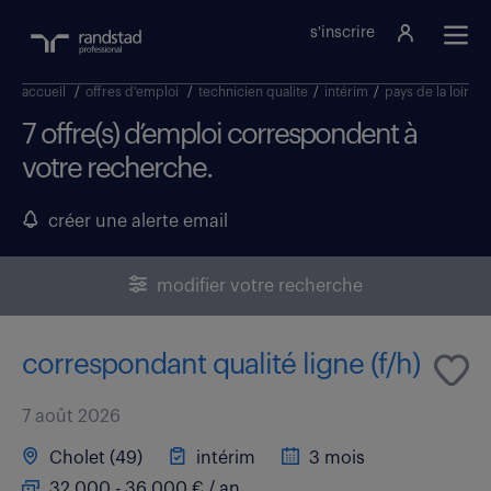
s'inscrire
accueil
/
offres d'emploi
/
technicien qualite
/
intérim
/
pays de la loire
/
7 offre(s) d’emploi correspondent à
votre recherche.
créer une alerte email
modifier votre recherche
correspondant qualité ligne (f/h)
7 août 2026
Cholet (49)
intérim
3 mois
32 000 - 36 000 € / an