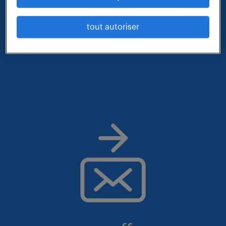
qui vous correspond parmi nos offres :
tout autoriser
- métier et compétences : technicien qualite
- lieu : angers