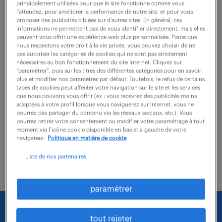
Angers (49)
intérim
2 mois
principalement utilisées pour que le site fonctionne comme vous
l’attendez, pour améliorer la performance de notre site, et pour vous
30 000 € / an
proposer des publicités ciblées sur d’autres sites. En général, ces
informations ne permettent pas de vous identifier directement, mais elles
Rattaché au Supplier Quality Manager et intégré dans
peuvent vous offrir une expérience web plus personnalisée. Parce que
nous respectons votre droit à la vie privée, vous pouvez choisir de ne
une équipe de 3 personnes, vos missions sont les
pas autoriser les catégories de cookies qui ne sont pas strictement
nécessaires au bon fonctionnement du site Internet. Cliquez sur
suivantes : -Industrialisation & Homologation
“paramétrer”, puis sur les titres des différentes catégories pour en savoir
Fournisseurs : vous structurez les démarches...
plus et modifier nos paramètres par défaut. Toutefois, le refus de certains
types de cookies peut affecter votre navigation sur le site et les services
que nous pouvons vous offrir (ex : vous recevrez des publicités moins
adaptées à votre profil lorsque vous naviguerez sur Internet, vous ne
voir l'offre
pourrez pas partager du contenu via les réseaux sociaux, etc.). Vous
pourrez retirer votre consentement ou modifier votre paramétrage à tout
moment via l’icône cookie disponible en bas et à gauche de votre
navigateur.
Politique en matière de cookie
Liste de nos partenaires
paramétrer
Nous faisons le maximum pour trouver un emploi
tout rejeter