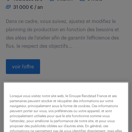
31 000 € / an
Dans ce cadre, vous suivez, ajustez et modifiez le
planning de production en fonction des besoins et
des aléas de l'atelier afin de garantir l'efficience des
flux, le respect des objectifs...
voir l'offre
coordinateur technique h/f
Lorsque vous visitez notre site web, le Groupe Randstad France et ses
partenaires peuvent stocker et récupérer des informations sur votre
navigateur, principalement sous la forme de cookies. Ces informations
6 août 2026
peuvent porter sur vous, vos préférences ou votre appareil, et sont
principalement utilisées pour que le site fonctionne comme vous
Blagnac (31)
intérim
6 mois
l’attendez, pour améliorer la performance de notre site, et pour vous
proposer des publicités ciblées sur d’autres sites. En général, ces
34 000 € / an
informations ne permettent pas de vous identifier directement, mais elles