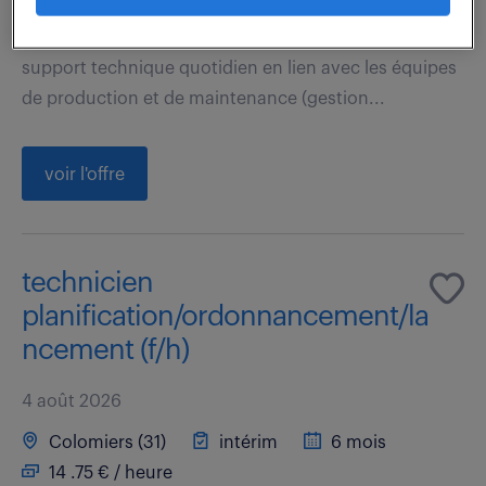
Ce poste est à pourvoir dans le cadre d'une mission
d'une durée de 6 mois renouvelable. - Apporter un
support technique quotidien en lien avec les équipes
de production et de maintenance (gestion...
voir l'offre
technicien
planification/ordonnancement/la
ncement (f/h)
4 août 2026
Colomiers (31)
intérim
6 mois
14 .75 € / heure