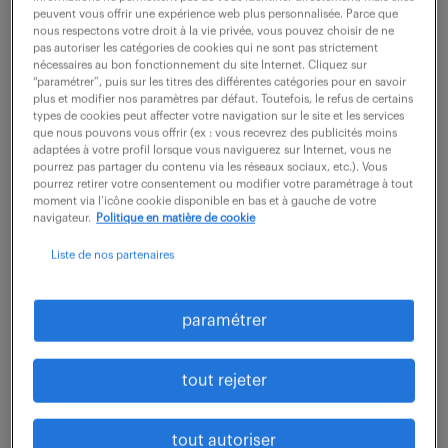
peuvent vous offrir une expérience web plus personnalisée. Parce que
nous respectons votre droit à la vie privée, vous pouvez choisir de ne
Vos missions : Coordonner, réaliser et suivre les
pas autoriser les catégories de cookies qui ne sont pas strictement
nécessaires au bon fonctionnement du site Internet. Cliquez sur
activités et travaux avec les différents acteurs de son
“paramétrer”, puis sur les titres des différentes catégories pour en savoir
périmètre S'assurer de la mise à jour des outils de
plus et modifier nos paramètres par défaut. Toutefois, le refus de certains
types de cookies peut affecter votre navigation sur le site et les services
gestion internes et...
que nous pouvons vous offrir (ex : vous recevrez des publicités moins
adaptées à votre profil lorsque vous naviguerez sur Internet, vous ne
pourrez pas partager du contenu via les réseaux sociaux, etc.). Vous
pourrez retirer votre consentement ou modifier votre paramétrage à tout
voir l'offre
moment via l’icône cookie disponible en bas et à gauche de votre
navigateur.
Politique en matière de cookie
Liste de nos partenaires
support technique h/f
paramétrer
5 août 2026
Blagnac (31)
intérim
6 mois
tout rejeter
13 € / heure
tout autoriser