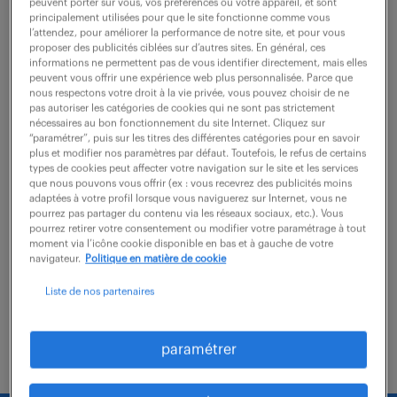
peuvent porter sur vous, vos préférences ou votre appareil, et sont
principalement utilisées pour que le site fonctionne comme vous
Nantes (44)
intérim
12 mois
l’attendez, pour améliorer la performance de notre site, et pour vous
proposer des publicités ciblées sur d’autres sites. En général, ces
26 000 € / an
informations ne permettent pas de vous identifier directement, mais elles
peuvent vous offrir une expérience web plus personnalisée. Parce que
nous respectons votre droit à la vie privée, vous pouvez choisir de ne
A ce titre, vous rejoignez une équipe de
pas autoriser les catégories de cookies qui ne sont pas strictement
technicien(ne)s informatique. Votre mission consiste
nécessaires au bon fonctionnement du site Internet. Cliquez sur
“paramétrer”, puis sur les titres des différentes catégories pour en savoir
à diagnostiquer et traiter les incidents ou les
plus et modifier nos paramètres par défaut. Toutefois, le refus de certains
demandes informatique sur des problématiques liées
types de cookies peut affecter votre navigation sur le site et les services
que nous pouvons vous offrir (ex : vous recevrez des publicités moins
à...
adaptées à votre profil lorsque vous naviguerez sur Internet, vous ne
pourrez pas partager du contenu via les réseaux sociaux, etc.). Vous
pourrez retirer votre consentement ou modifier votre paramétrage à tout
moment via l’icône cookie disponible en bas et à gauche de votre
voir l'offre
navigateur.
Politique en matière de cookie
Liste de nos partenaires
paramétrer