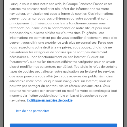
Mantes La Ville (78)
intérim
6 mois
Lorsque vous visitez notre site web, le Groupe Randstad France et ses
25 000 € / an
partenaires peuvent stocker et récupérer des informations sur votre
navigateur, principalement sous la forme de cookies. Ces informations
peuvent porter sur vous, vos préférences ou votre appareil, et sont
Comment transformeriez-vous vos compétences
principalement utilisées pour que le site fonctionne comme vous
l’attendez, pour améliorer la performance de notre site, et pour vous
logistiques en solutions efficaces en tant que
proposer des publicités ciblées sur d’autres sites. En général, ces
Technicien(ne) logistique / Logisticien(ne) (F/H) ? En
informations ne permettent pas de vous identifier directement, mais elles
peuvent vous offrir une expérience web plus personnalisée. Parce que
intégrant une équipe dynamique, vous aurez la...
nous respectons votre droit à la vie privée, vous pouvez choisir de ne
pas autoriser les catégories de cookies qui ne sont pas strictement
nécessaires au bon fonctionnement du site Internet. Cliquez sur
“paramétrer”, puis sur les titres des différentes catégories pour en savoir
voir l'offre
plus et modifier nos paramètres par défaut. Toutefois, le refus de certains
types de cookies peut affecter votre navigation sur le site et les services
que nous pouvons vous offrir (ex : vous recevrez des publicités moins
adaptées à votre profil lorsque vous naviguerez sur Internet, vous ne
pourrez pas partager du contenu via les réseaux sociaux, etc.). Vous
pourrez retirer votre consentement ou modifier votre paramétrage à tout
technicien logistique et
moment via l’icône cookie disponible en bas et à gauche de votre
informatique (f/h)
navigateur.
Politique en matière de cookie
Liste de nos partenaires
16 juillet 2026
Guyancourt (78)
intérim
6 mois