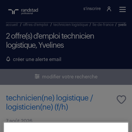
s'inscrire
accueil
/
offres d'emploi
/
technicien logistique
/
île-de-france
/
yvelines
2 offre(s) d'emploi technicien
logistique, Yvelines
créer une alerte email
modifier votre recherche
technicien(ne) logistique /
logisticien(ne) (f/h)
7 août 2026