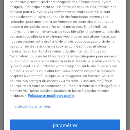
partenaires peuvent stocker et récupérer des informations sur votre
navigateur, principalement sous la forme de cookies. Ces informations
peuvent porter sur vous, vos préférences ou votre appareil, et sont
ne ratez aucune
principalement utilisées pour que le site fonctionne comme vous
l’attendez, pour améliorer la performance de notre site, et pour vous
proposer des publicités ciblées sur d’autres sites. En général, ces
opportunité.
informations ne permettent pas de vous identifier directement, mais elles
peuvent vous offrir une expérience web plus personnalisée. Parce que
nous respectons votre droit à la vie privée, vous pouvez choisir de ne
recevez chaque semaine par mail les offres qui
pas autoriser les catégories de cookies qui ne sont pas strictement
nécessaires au bon fonctionnement du site Internet. Cliquez sur
correspondent à votre dernière recherche.
“paramétrer”, puis sur les titres des différentes catégories pour en savoir
plus et modifier nos paramètres par défaut. Toutefois, le refus de certains
types de cookies peut affecter votre navigation sur le site et les services
que nous pouvons vous offrir (ex : vous recevrez des publicités moins
créer une alerte
adaptées à votre profil lorsque vous naviguerez sur Internet, vous ne
pourrez pas partager du contenu via les réseaux sociaux, etc.). Vous
pourrez retirer votre consentement ou modifier votre paramétrage à tout
moment via l’icône cookie disponible en bas et à gauche de votre
navigateur.
Politique en matière de cookie
Liste de nos partenaires
partagez-nous
paramétrer
votre CV !