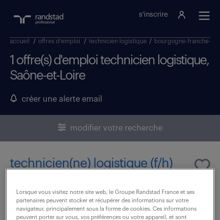
s'inscrire
accueil
/
offres d'emploi
/
technicien logistique
/
bourgogne-franche-co
1 offre(s) d'emploi technicien logistique,
Saône-et-Loire
créer une alerte email
modifier votre recherche
technicien(ne) logistique (f/h)
15 juillet 2026
Lorsque vous visitez notre site web, le Groupe Randstad France et ses
partenaires peuvent stocker et récupérer des informations sur votre
Chalon Sur Saone (71)
CDI
navigateur, principalement sous la forme de cookies. Ces informations
peuvent porter sur vous, vos préférences ou votre appareil, et sont
26 000 - 30 000 € / an