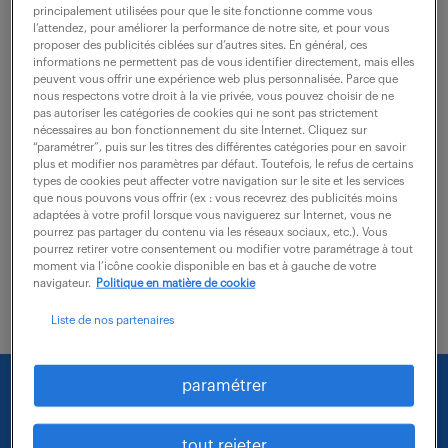
principalement utilisées pour que le site fonctionne comme vous
l’attendez, pour améliorer la performance de notre site, et pour vous
Vos principales missions sont les suivantes : Gestion
proposer des publicités ciblées sur d’autres sites. En général, ces
informations ne permettent pas de vous identifier directement, mais elles
des flux logistiques de peroxydes organiques -
peuvent vous offrir une expérience web plus personnalisée. Parce que
nous respectons votre droit à la vie privée, vous pouvez choisir de ne
Réaliser les opérations de réceptions et d'expéditions
pas autoriser les catégories de cookies qui ne sont pas strictement
- Optimiser le rangement et la surface...
nécessaires au bon fonctionnement du site Internet. Cliquez sur
“paramétrer”, puis sur les titres des différentes catégories pour en savoir
plus et modifier nos paramètres par défaut. Toutefois, le refus de certains
types de cookies peut affecter votre navigation sur le site et les services
voir l'offre
que nous pouvons vous offrir (ex : vous recevrez des publicités moins
adaptées à votre profil lorsque vous naviguerez sur Internet, vous ne
pourrez pas partager du contenu via les réseaux sociaux, etc.). Vous
pourrez retirer votre consentement ou modifier votre paramétrage à tout
moment via l’icône cookie disponible en bas et à gauche de votre
navigateur.
Politique en matière de cookie
Liste de nos partenaires
paramétrer
Nous faisons le maximum pour trouver un emploi
qui vous correspond parmi nos offres :
tout rejeter