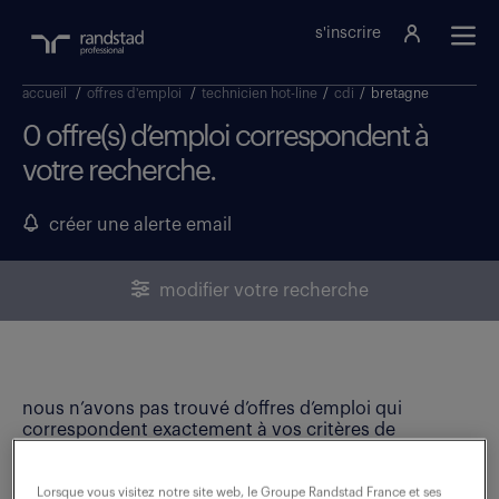
s'inscrire
accueil
/
offres d'emploi
/
technicien hot-line
/
cdi
/
bretagne
0 offre(s) d’emploi correspondent à
votre recherche.
créer une alerte email
modifier votre recherche
nous n’avons pas trouvé d’offres d’emploi qui
correspondent exactement à vos critères de
recherche. Modifiez vos critères ou créez une alerte
email pour ne manquer aucune opportunité !
Lorsque vous visitez notre site web, le Groupe Randstad France et ses