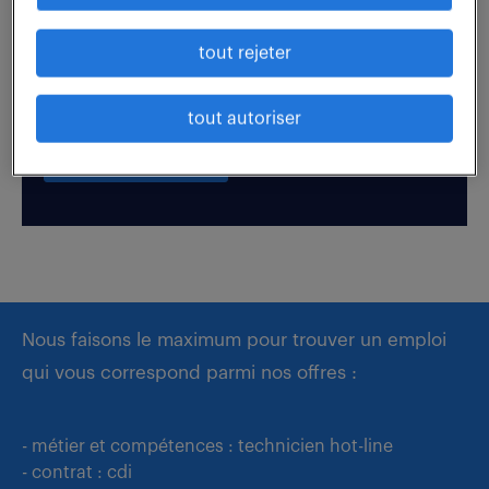
tout rejeter
Boostez votre visibilité auprès de nos recruteurs
en postulant par candidature spontanée.
tout autoriser
déposer mon CV
Nous faisons le maximum pour trouver un emploi
qui vous correspond parmi nos offres :
- métier et compétences : technicien hot-line
- contrat : cdi