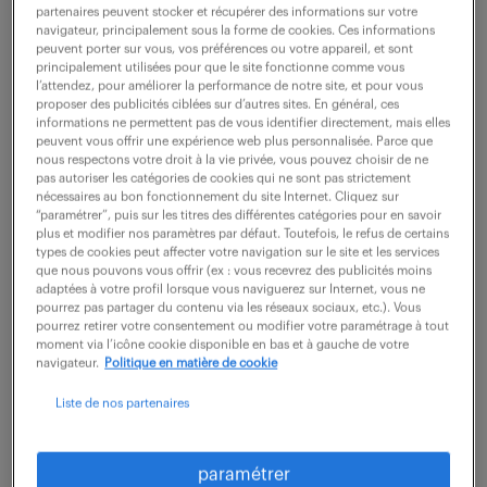
partenaires peuvent stocker et récupérer des informations sur votre
navigateur, principalement sous la forme de cookies. Ces informations
peuvent porter sur vous, vos préférences ou votre appareil, et sont
ne ratez aucune
principalement utilisées pour que le site fonctionne comme vous
l’attendez, pour améliorer la performance de notre site, et pour vous
opportunité.
proposer des publicités ciblées sur d’autres sites. En général, ces
informations ne permettent pas de vous identifier directement, mais elles
peuvent vous offrir une expérience web plus personnalisée. Parce que
nous respectons votre droit à la vie privée, vous pouvez choisir de ne
recevez chaque semaine par mail les offres qui
pas autoriser les catégories de cookies qui ne sont pas strictement
correspondent à votre dernière recherche.
nécessaires au bon fonctionnement du site Internet. Cliquez sur
“paramétrer”, puis sur les titres des différentes catégories pour en savoir
plus et modifier nos paramètres par défaut. Toutefois, le refus de certains
types de cookies peut affecter votre navigation sur le site et les services
créer une alerte
que nous pouvons vous offrir (ex : vous recevrez des publicités moins
adaptées à votre profil lorsque vous naviguerez sur Internet, vous ne
pourrez pas partager du contenu via les réseaux sociaux, etc.). Vous
pourrez retirer votre consentement ou modifier votre paramétrage à tout
moment via l’icône cookie disponible en bas et à gauche de votre
navigateur.
Politique en matière de cookie
Liste de nos partenaires
partagez-nous
paramétrer
votre CV !