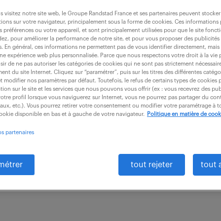
 visitez notre site web, le Groupe Randstad France et ses partenaires peuvent stocker
ions sur votre navigateur, principalement sous la forme de cookies. Ces informations
s préférences ou votre appareil, et sont principalement utilisées pour que le site fo
dez, pour améliorer la performance de notre site, et pour vous proposer des publicités 
e déploiement (h/f)
es. En général, ces informations ne permettent pas de vous identifier directement, mais
une expérience web plus personnalisée. Parce que nous respectons votre droit à la vie 
ir de ne pas autoriser les catégories de cookies qui ne sont pas strictement nécessair
nt du site Internet. Cliquez sur “paramétrer”, puis sur les titres des différentes catég
et modifier nos paramètres par défaut. Toutefois, le refus de certains types de cookies 
Elbeuf (76)
intérim
33 jour(s)
24 000
tion sur le site et les services que nous pouvons vous offrir (ex : vous recevrez des pu
otre profil lorsque vous naviguerez sur Internet, vous ne pourrez pas partager du cont
iaux, etc.). Vous pourrez retirer votre consentement ou modifier votre paramétrage à
 basé à CAUDEBEC (76). Profil avec 3 ans d'expérien
cookie disponible en bas et à gauche de votre navigateur.
Politique en matière de cook
15/06 au 10/07 et 1 Technicien du 22/06 au 26/06 Miss
os partenaires
métrer
tout rejeter
tout 