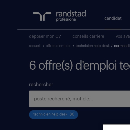
candidat
déposer mon CV
conseils carriere
vos av
accueil
/
offres d'emploi
/
technicien help desk
/
normandi
6 offre(s) d'emploi 
rechercher
technicien help desk