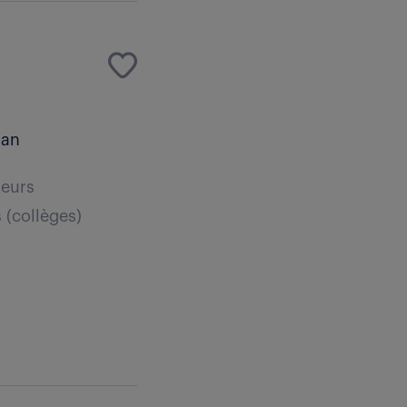
 an
leurs
 (collèges)