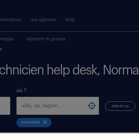
entreprise
nos agences
blog
antages
rejoindre le groupe
e
technicien help desk, Norm
où ?
intérim
(6)
normandie