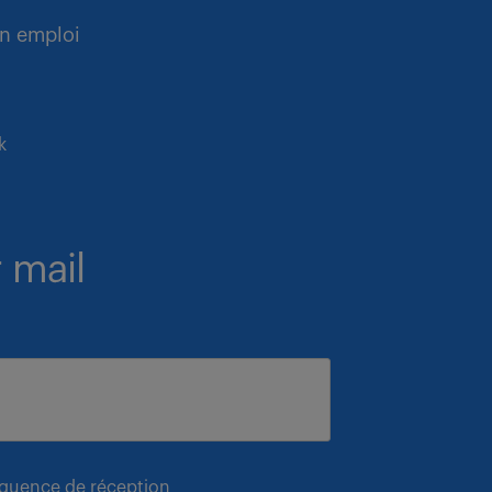
n emploi
k
 mail
équence de réception