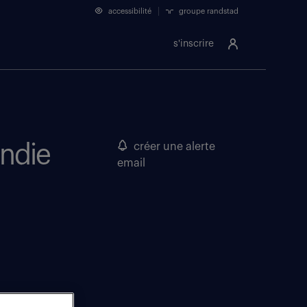
accessibilité
groupe randstad
s'inscrire
andie
créer une alerte
email