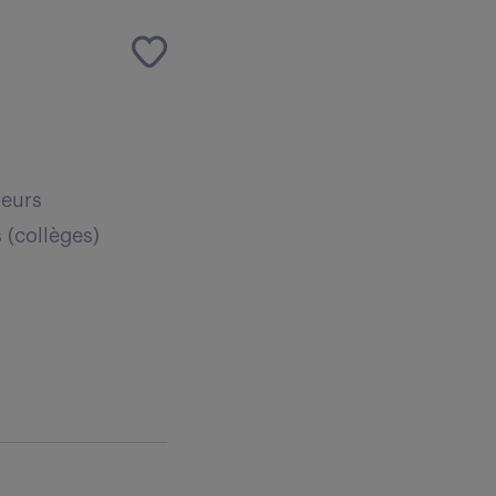
n
leurs
 (collèges)