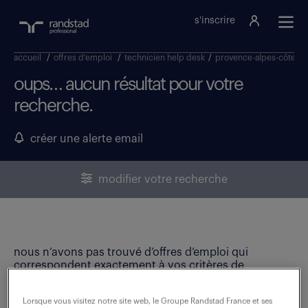
s'inscrire
accueil
/
offres d'emploi
/
technicien help desk
/
provence-alpes-côte d 
oups… aucun résultat pour votre
recherche.
créer une alerte email
modifier votre recherche
nous n’avons pas trouvé d’offres d’emploi qui
correspondent exactement à vos critères de
recherche. Modifiez vos critères ou créez une alerte
email pour ne manquer aucune opportunité !
Lorsque vous visitez notre site web, le Groupe Randstad France et ses