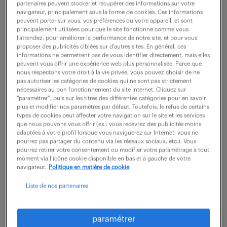
partenaires peuvent stocker et récupérer des informations sur votre
navigateur, principalement sous la forme de cookies. Ces informations
peuvent porter sur vous, vos préférences ou votre appareil, et sont
ne ratez aucune
principalement utilisées pour que le site fonctionne comme vous
l’attendez, pour améliorer la performance de notre site, et pour vous
proposer des publicités ciblées sur d’autres sites. En général, ces
opportunité.
informations ne permettent pas de vous identifier directement, mais elles
peuvent vous offrir une expérience web plus personnalisée. Parce que
nous respectons votre droit à la vie privée, vous pouvez choisir de ne
recevez chaque semaine par mail les offres qui
pas autoriser les catégories de cookies qui ne sont pas strictement
nécessaires au bon fonctionnement du site Internet. Cliquez sur
correspondent à votre dernière recherche.
“paramétrer”, puis sur les titres des différentes catégories pour en savoir
plus et modifier nos paramètres par défaut. Toutefois, le refus de certains
types de cookies peut affecter votre navigation sur le site et les services
que nous pouvons vous offrir (ex : vous recevrez des publicités moins
créer une alerte
adaptées à votre profil lorsque vous naviguerez sur Internet, vous ne
pourrez pas partager du contenu via les réseaux sociaux, etc.). Vous
pourrez retirer votre consentement ou modifier votre paramétrage à tout
moment via l’icône cookie disponible en bas et à gauche de votre
navigateur.
Politique en matière de cookie
Liste de nos partenaires
partagez-nous
paramétrer
votre CV !