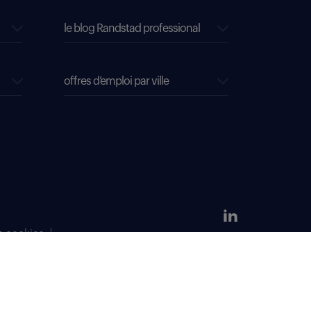
le blog Randstad professional
offres d’emploi par ville
s cookies
304 381 379.