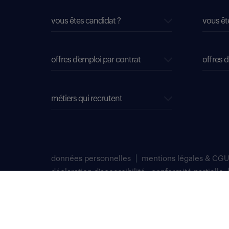
vous êtes candidat ?
vous êt
offres d'emploi par contrat
offres d
métiers qui recrutent
données personnelles
mentions légales & CGU
déclaration d'accessibilité : conformité partielle
plan du site
Select TT, Société par actions simplifiées unipersonnelle im
Notre siège social est situé au 276 avenue du Président Wilson