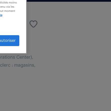
blicités moins
enu via les
 tout moment
ie
autoriser
n
rations Center),
clerc : magasins,