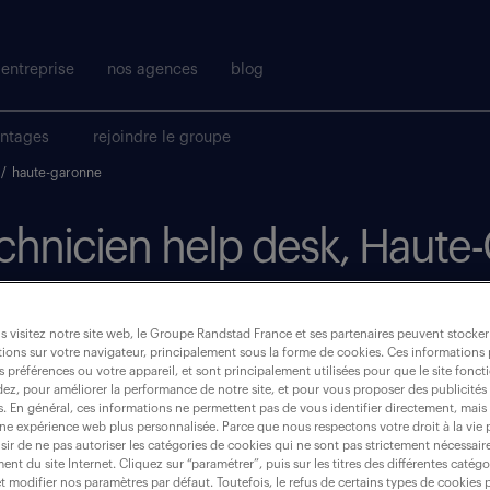
entreprise
nos agences
blog
antages
rejoindre le groupe
/
haute-garonne
technicien help desk, Haut
où ?
 visitez notre site web, le Groupe Randstad France et ses partenaires peuvent stocker
ions sur votre navigateur, principalement sous la forme de cookies. Ces informations
s préférences ou votre appareil, et sont principalement utilisées pour que le site fo
intérim
(2)
dez, pour améliorer la performance de notre site, et pour vous proposer des publicités 
es. En général, ces informations ne permettent pas de vous identifier directement, mais
une expérience web plus personnalisée. Parce que nous respectons votre droit à la vie 
haute-garonne (31)
ir de ne pas autoriser les catégories de cookies qui ne sont pas strictement nécessair
nt du site Internet. Cliquez sur “paramétrer”, puis sur les titres des différentes catég
et modifier nos paramètres par défaut. Toutefois, le refus de certains types de cookies 