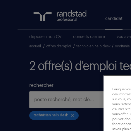
candidat
déposer mon CV
conseils carriere
vos av
accueil
/
offres d'emploi
/
technicien help desk
/
occitanie
2 offre(s) d'emploi 
rechercher
Lorsque vous
des informat
sur vous, vo
vous l’atten
d’autres sit
vous offrir 
technicien help desk
pouvez chois
fonctionneme
savoir plus 