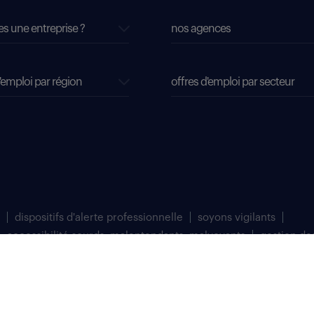
es une entreprise ?
nos agences
'emploi par région
offres d'emploi par secteur
dispositifs d'alerte professionnelle
soyons vigilants
accessibilité sourds, malentendants, malvoyants
gestion de
matriculée au Registre du Commerce et des Sociétés de Bobigny sous le numéro 
 à Saint Denis (93200).