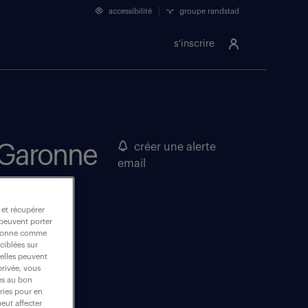
accessibilité
groupe randstad
s'inscrire
e-Garonne
créer une alerte
email
 et récupérer
 peuvent porter
nctionne comme
ciblées sur
 elles peuvent
privée, vous
es au bon
ories pour en
peut affecter