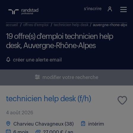
s'inscrire
accueil
/
offres d'emploi
/
technicien help desk
/
auvergne-rhone-alpes
19 offre(s) d'emploi technicien help
desk, Auvergne-Rhône-Alpes
créer une alerte email
modifier votre recherche
technicien help desk (f/h)
4 août 2026
Charvieu Chavagneux (38)
intérim
6 mois
27 000 € / an