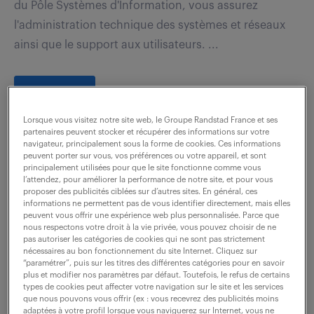
du Pôle Systèmes d'Information, vous assurez
l'administration technique des systèmes et réseaux
ainsi que le support aux utilisateurs. ...
voir l'offre
Lorsque vous visitez notre site web, le Groupe Randstad France et ses
partenaires peuvent stocker et récupérer des informations sur votre
navigateur, principalement sous la forme de cookies. Ces informations
peuvent porter sur vous, vos préférences ou votre appareil, et sont
technicien help desk (f/h)
principalement utilisées pour que le site fonctionne comme vous
l’attendez, pour améliorer la performance de notre site, et pour vous
proposer des publicités ciblées sur d’autres sites. En général, ces
8 juillet 2026
informations ne permettent pas de vous identifier directement, mais elles
peuvent vous offrir une expérience web plus personnalisée. Parce que
Lyon 07 (69)
intérim
1 mois
nous respectons votre droit à la vie privée, vous pouvez choisir de ne
pas autoriser les catégories de cookies qui ne sont pas strictement
24 000 € / an
nécessaires au bon fonctionnement du site Internet. Cliquez sur
“paramétrer”, puis sur les titres des différentes catégories pour en savoir
Quelles opportunités passionnantes attendent un(e)
plus et modifier nos paramètres par défaut. Toutefois, le refus de certains
types de cookies peut affecter votre navigation sur le site et les services
Technicien help desk (F/H) audacieux(se) ? Rejoignez
que nous pouvons vous offrir (ex : vous recevrez des publicités moins
adaptées à votre profil lorsque vous naviguerez sur Internet, vous ne