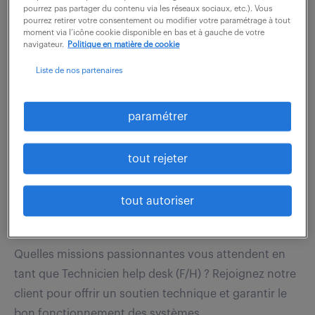
notre équipe dynamique pour apporter un soutien
pourrez pas partager du contenu via les réseaux sociaux, etc.). Vous
technique essentiel aux étudiants et...
pourrez retirer votre consentement ou modifier votre paramétrage à tout
moment via l’icône cookie disponible en bas et à gauche de votre
navigateur.
Politique en matière de cookie
voir l'offre
Liste de nos partenaires
paramétrer
technicien help desk (f/h)
tout rejeter
7 juillet 2026
Chateauneuf Sur Isere (26)
intérim
tout autoriser
12 mois
26 000 - 27 000 € / an
Quelles missions passionnantes vous attendent en
tant que Technicien help desk (F/H) ? Rejoignez notre
client pour offrir un soutien technique et garantir le
bon fonctionnement des systèmes...