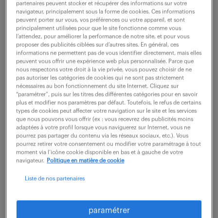
partenaires peuvent stocker et récupérer des informations sur votre
navigateur, principalement sous la forme de cookies. Ces informations
peuvent porter sur vous, vos préférences ou votre appareil, et sont
ne ratez aucune
principalement utilisées pour que le site fonctionne comme vous
l’attendez, pour améliorer la performance de notre site, et pour vous
proposer des publicités ciblées sur d’autres sites. En général, ces
opportunité.
informations ne permettent pas de vous identifier directement, mais elles
peuvent vous offrir une expérience web plus personnalisée. Parce que
nous respectons votre droit à la vie privée, vous pouvez choisir de ne
recevez chaque semaine par mail les offres qui
pas autoriser les catégories de cookies qui ne sont pas strictement
nécessaires au bon fonctionnement du site Internet. Cliquez sur
correspondent à votre dernière recherche.
“paramétrer”, puis sur les titres des différentes catégories pour en savoir
plus et modifier nos paramètres par défaut. Toutefois, le refus de certains
types de cookies peut affecter votre navigation sur le site et les services
que nous pouvons vous offrir (ex : vous recevrez des publicités moins
créer une alerte
adaptées à votre profil lorsque vous naviguerez sur Internet, vous ne
pourrez pas partager du contenu via les réseaux sociaux, etc.). Vous
pourrez retirer votre consentement ou modifier votre paramétrage à tout
moment via l’icône cookie disponible en bas et à gauche de votre
navigateur.
Politique en matière de cookie
Liste de nos partenaires
partagez-nous
paramétrer
votre CV !