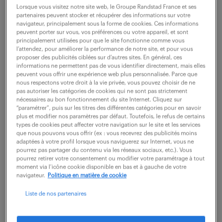
Lorsque vous visitez notre site web, le Groupe Randstad France et ses
Merignac (33)
intérim
2 mois
partenaires peuvent stocker et récupérer des informations sur votre
navigateur, principalement sous la forme de cookies. Ces informations
28 000 - 38 000 € / an
peuvent porter sur vous, vos préférences ou votre appareil, et sont
principalement utilisées pour que le site fonctionne comme vous
l’attendez, pour améliorer la performance de notre site, et pour vous
Ce poste, basé à MERIGNAC est à pourvoir au plus
proposer des publicités ciblées sur d’autres sites. En général, ces
vite, pour une mission allant jusqu'au 28 février 2026
informations ne permettent pas de vous identifier directement, mais elles
peuvent vous offrir une expérience web plus personnalisée. Parce que
(sauf renouvellement). La rémunération brute
nous respectons votre droit à la vie privée, vous pouvez choisir de ne
pas autoriser les catégories de cookies qui ne sont pas strictement
annuelle est à négocier selon votre...
nécessaires au bon fonctionnement du site Internet. Cliquez sur
“paramétrer”, puis sur les titres des différentes catégories pour en savoir
plus et modifier nos paramètres par défaut. Toutefois, le refus de certains
types de cookies peut affecter votre navigation sur le site et les services
voir l'offre
que nous pouvons vous offrir (ex : vous recevrez des publicités moins
adaptées à votre profil lorsque vous naviguerez sur Internet, vous ne
pourrez pas partager du contenu via les réseaux sociaux, etc.). Vous
pourrez retirer votre consentement ou modifier votre paramétrage à tout
moment via l’icône cookie disponible en bas et à gauche de votre
technicien reparation production
navigateur.
Politique en matière de cookie
electronique (f/h)
Liste de nos partenaires
23 février 2026