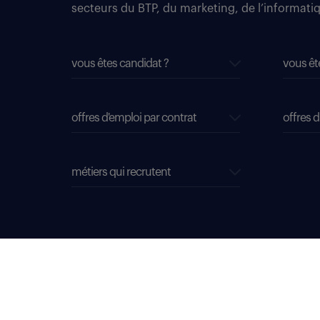
secteurs du BTP, du marketing, de l’informatiqu
vous êtes candidat ?
vous êt
offres d'emploi par contrat
offres d
métiers qui recrutent
données personnelles
mentions légales & CGU
déclaration d'accessibilité : conformité partielle
plan du site