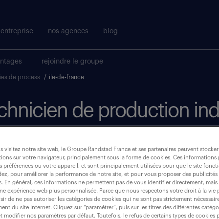
entreprise
nos agences
blog
antages
rejoindre le groupe
ries de process
/
ile-de-france
echnicien de production ind
France
 visitez notre site web, le Groupe Randstad France et ses partenaires peuvent stocker
ions sur votre navigateur, principalement sous la forme de cookies. Ces informations
où ?
s préférences ou votre appareil, et sont principalement utilisées pour que le site fo
dez, pour améliorer la performance de notre site, et pour vous proposer des publicités 
es. En général, ces informations ne permettent pas de vous identifier directement, mais
CDI
une expérience web plus personnalisée. Parce que nous respectons votre droit à la vie 
(1)
ir de ne pas autoriser les catégories de cookies qui ne sont pas strictement nécessair
nt du site Internet. Cliquez sur “paramétrer”, puis sur les titres des différentes catég
ile-de-france
et modifier nos paramètres par défaut. Toutefois, le refus de certains types de cookies 