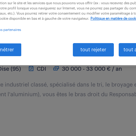
tion sur le site et les services que nous pouvons vous offrir (ex : vous recevrez des pu
otre profil lorsque vous naviguerez sur Internet, vous ne pourrez pas partager du cont
iaux, etc.). Vous pourrez retirer votre consentement ou modifier votre paramétrage à
cookie disponible en bas et à gauche de votre navigateur.
Politique en matière de cook
os partenaires
nsable d'exploitation h/f
métrer
tout rejeter
tout 
ise (95)
CDI
30 000 - 33 000 € / an
e industriel classé, spécialisé dans le tri, le broyage 
 l'aluminium), vous êtes le bras droit du Responsabl