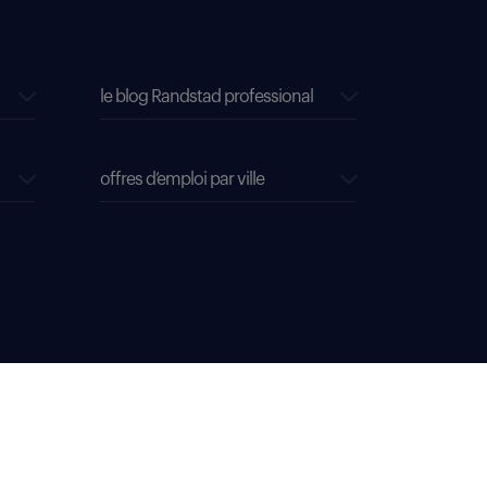
le blog Randstad professional
offres d’emploi par ville
s cookies