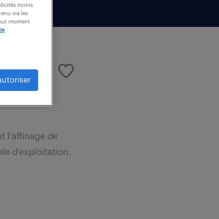
blicités moins
enu via les
 tout moment
ie
autoriser
et l'affinage de
e d'exploitation.