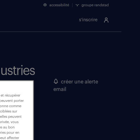
accessibilité
groupe randstad
s'inscrire
ustries
créer une alerte
email
 et récupérer
 peuvent porter
nctionne comme
ciblées sur
 elles peuvent
intérim
privée, vous
(1)
es au bon
ories pour en
peut affecter