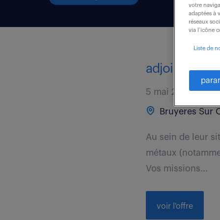
votre naviga
adaptées à v
réseaux soc
via l’icône 
Liste de n
adjoint respo
para
5 mai 2026
Bruyeres Sur O
Au sein de leur sit
métaux (notamment
Vos missions...
voir l'offre