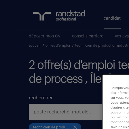
candidat
déposer mon CV
conseils carriere
vos av
accueil
/
offres d'emploi
/
technicien de production indust
2 offre(s) d'emploi t
de process , Île-de-
Lorsque vous
des informat
rechercher
sur vous, vo
vous l’atten
d’autres sit
vous offrir 
pouvez chois
fonctionneme
technicien de production industries de process
savoir plus 