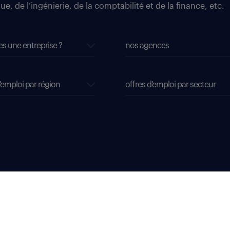
e, de l’ingénierie, de la comptabilité et de la finance, etc.
es une entreprise ?
nos agences
'emploi par région
offres d'emploi par secteur
dispositifs d'alerte professionnelle
soyons vigilants
accessibilité sourds, malentendants, malvoyants
gestion de