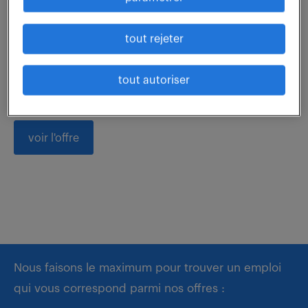
Rattaché au Responsable d'Exploitation, vos missions
tout rejeter
sont les suivantes : Assurer la maintenance des
installations CVC en réponse aux demandes des
tout autoriser
clients et des utilisateurs finaux. Etablir un...
voir l'offre
Nous faisons le maximum pour trouver un emploi
qui vous correspond parmi nos offres :