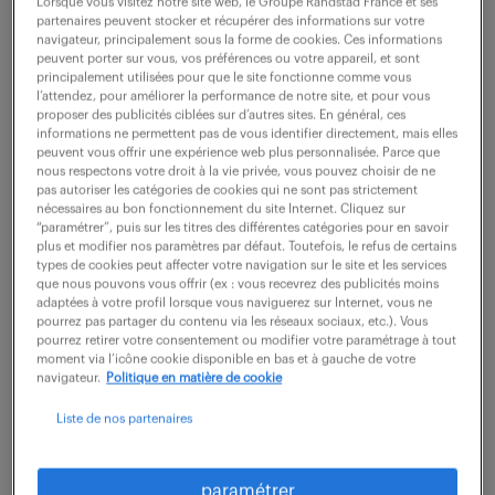
Metz (57)
intérim
8 mois
Lorsque vous visitez notre site web, le Groupe Randstad France et ses
partenaires peuvent stocker et récupérer des informations sur votre
13 .95 - 14 .47 € / heure
navigateur, principalement sous la forme de cookies. Ces informations
peuvent porter sur vous, vos préférences ou votre appareil, et sont
principalement utilisées pour que le site fonctionne comme vous
Rattaché à l'équipe d'entretien, vous intervenez
l’attendez, pour améliorer la performance de notre site, et pour vous
directement sur le réseau de chauffage urbain et les
proposer des publicités ciblées sur d’autres sites. En général, ces
informations ne permettent pas de vous identifier directement, mais elles
sous-stations pour garantir leur performance. Votre
peuvent vous offrir une expérience web plus personnalisée. Parce que
nous respectons votre droit à la vie privée, vous pouvez choisir de ne
mission consiste à assurer la maintenance...
pas autoriser les catégories de cookies qui ne sont pas strictement
nécessaires au bon fonctionnement du site Internet. Cliquez sur
“paramétrer”, puis sur les titres des différentes catégories pour en savoir
plus et modifier nos paramètres par défaut. Toutefois, le refus de certains
voir l'offre
types de cookies peut affecter votre navigation sur le site et les services
que nous pouvons vous offrir (ex : vous recevrez des publicités moins
adaptées à votre profil lorsque vous naviguerez sur Internet, vous ne
pourrez pas partager du contenu via les réseaux sociaux, etc.). Vous
pourrez retirer votre consentement ou modifier votre paramétrage à tout
technicien exploitation
moment via l’icône cookie disponible en bas et à gauche de votre
navigateur.
Politique en matière de cookie
chauffage (f/h)
Liste de nos partenaires
23 février 2026
paramétrer
Metz (57)
CDI
25 000 - 30 000 € / an