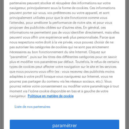
partenaires peuvent stocker et récupérer des informations sur votre
navigateur, principalement sous la forme de cookies. Ces informations
peuvent porter sur vous, vos préférences ou votre appareil, et sont
ne ratez aucune
principalement utilisées pour que le site fonctionne comme vous
l’attendez, pour améliorer la performance de notre site, et pour vous
opportunité.
proposer des publicités ciblées sur d’autres sites. En général, ces
informations ne permettent pas de vous identifier directement, mais elles
peuvent vous offrir une expérience web plus personnalisée. Parce que
nous respectons votre droit à la vie privée, vous pouvez choisir de ne
recevez chaque semaine par mail les offres qui
pas autoriser les catégories de cookies qui ne sont pas strictement
correspondent à votre dernière recherche.
nécessaires au bon fonctionnement du site Internet. Cliquez sur
“paramétrer”, puis sur les titres des différentes catégories pour en savoir
plus et modifier nos paramètres par défaut. Toutefois, le refus de certains
types de cookies peut affecter votre navigation sur le site et les services
créer une alerte
que nous pouvons vous offrir (ex : vous recevrez des publicités moins
adaptées à votre profil lorsque vous naviguerez sur Internet, vous ne
pourrez pas partager du contenu via les réseaux sociaux, etc.). Vous
pourrez retirer votre consentement ou modifier votre paramétrage à tout
moment via l’icône cookie disponible en bas et à gauche de votre
navigateur.
Politique en matière de cookie
Liste de nos partenaires
partagez-nous
paramétrer
votre CV !