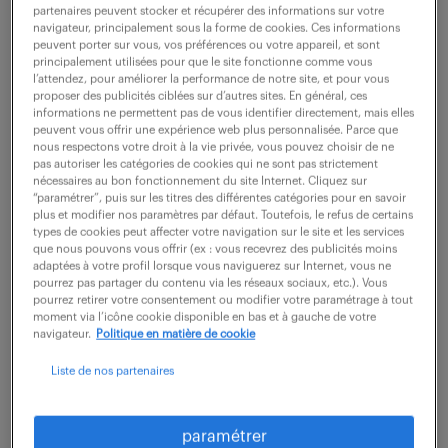
partenaires peuvent stocker et récupérer des informations sur votre
navigateur, principalement sous la forme de cookies. Ces informations
peuvent porter sur vous, vos préférences ou votre appareil, et sont
ne ratez aucune
principalement utilisées pour que le site fonctionne comme vous
l’attendez, pour améliorer la performance de notre site, et pour vous
opportunité.
proposer des publicités ciblées sur d’autres sites. En général, ces
informations ne permettent pas de vous identifier directement, mais elles
peuvent vous offrir une expérience web plus personnalisée. Parce que
nous respectons votre droit à la vie privée, vous pouvez choisir de ne
recevez chaque semaine par mail les offres qui
pas autoriser les catégories de cookies qui ne sont pas strictement
correspondent à votre dernière recherche.
nécessaires au bon fonctionnement du site Internet. Cliquez sur
“paramétrer”, puis sur les titres des différentes catégories pour en savoir
plus et modifier nos paramètres par défaut. Toutefois, le refus de certains
types de cookies peut affecter votre navigation sur le site et les services
créer une alerte
que nous pouvons vous offrir (ex : vous recevrez des publicités moins
adaptées à votre profil lorsque vous naviguerez sur Internet, vous ne
pourrez pas partager du contenu via les réseaux sociaux, etc.). Vous
pourrez retirer votre consentement ou modifier votre paramétrage à tout
moment via l’icône cookie disponible en bas et à gauche de votre
navigateur.
Politique en matière de cookie
Liste de nos partenaires
partagez-nous
paramétrer
votre CV !