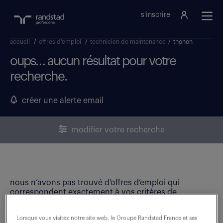
s'inscrire
accueil
/
offres d'emploi
/
technicien de maintenance
/
thonon
oups… aucun résultat pour votre
recherche.
créer une alerte email
modifier votre recherche
nous n’avons pas trouvé d’offres d’emploi qui
correspondent exactement à vos critères de
recherche. Modifiez vos critères ou créez une alerte
email pour ne manquer aucune opportunité !
Lorsque vous visitez notre site web, le Groupe Randstad France et ses