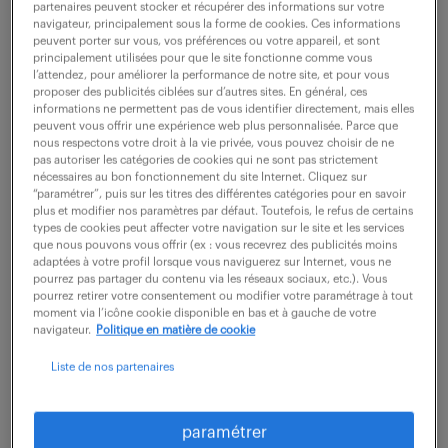
partenaires peuvent stocker et récupérer des informations sur votre
navigateur, principalement sous la forme de cookies. Ces informations
peuvent porter sur vous, vos préférences ou votre appareil, et sont
ne ratez aucune
principalement utilisées pour que le site fonctionne comme vous
l’attendez, pour améliorer la performance de notre site, et pour vous
proposer des publicités ciblées sur d’autres sites. En général, ces
opportunité.
informations ne permettent pas de vous identifier directement, mais elles
peuvent vous offrir une expérience web plus personnalisée. Parce que
nous respectons votre droit à la vie privée, vous pouvez choisir de ne
recevez chaque semaine par mail les offres qui
pas autoriser les catégories de cookies qui ne sont pas strictement
nécessaires au bon fonctionnement du site Internet. Cliquez sur
correspondent à votre dernière recherche.
“paramétrer”, puis sur les titres des différentes catégories pour en savoir
plus et modifier nos paramètres par défaut. Toutefois, le refus de certains
types de cookies peut affecter votre navigation sur le site et les services
que nous pouvons vous offrir (ex : vous recevrez des publicités moins
créer une alerte
adaptées à votre profil lorsque vous naviguerez sur Internet, vous ne
pourrez pas partager du contenu via les réseaux sociaux, etc.). Vous
pourrez retirer votre consentement ou modifier votre paramétrage à tout
moment via l’icône cookie disponible en bas et à gauche de votre
navigateur.
Politique en matière de cookie
Liste de nos partenaires
partagez-nous
paramétrer
votre CV !