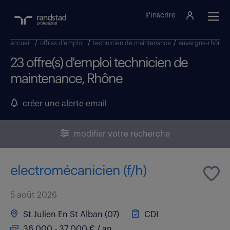
s'inscrire
accueil
/
offres d'emploi
/
technicien de maintenance
/
auvergne-rhône-a
23 offre(s) d'emploi technicien de
maintenance, Rhône
créer une alerte email
modifier votre recherche
electromécanicien (f/h)
5 août 2026
St Julien En St Alban (07)
CDI
36 000 - 37 000 € / an