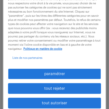
nous respectons votre droit à la vie privée, vous pouvez choisir de ne
pas autoriser les catégories de cookies qui ne sont pas strictement
En tant qu'intervenant expert et référent technique
nécessaires au bon fonctionnement du site Internet. Cliquez sur
“paramétrer”, puis sur les titres des différentes catégories pour en savoir
terrain, vous apportez un soutien opérationnel de
plus et modifier nos paramètres par défaut. Toutefois, le refus de certains
haut niveau aux services centraux, au réseau de
types de cookies peut affecter votre navigation sur le site et les services
que nous pouvons vous offrir (ex : vous recevrez des publicités moins
concessionnaires ainsi qu'aux clients...
adaptées à votre profil lorsque vous naviguerez sur Internet, vous ne
pourrez pas partager du contenu via les réseaux sociaux, etc.). Vous
pourrez retirer votre consentement ou modifier votre paramétrage à tout
moment via l’icône cookie disponible en bas et à gauche de votre
voir l'offre
navigateur.
Politique en matière de cookie
Liste de nos partenaires
specialiste support technique
paramétrer
electromobilite (f/h)
tout rejeter
31 juillet 2026
Venissieux (69)
CDI
tout autoriser
39 600 - 43 000 € / an