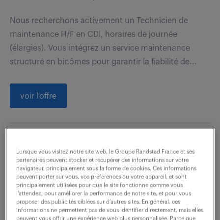
Nous recherchons activement un Technicien de
maintenance H/F en CDI, horaires de journée
(élargies). Vous intégrez un service maintenance
structuré en binômes pour garantir la fiabilité de...
voir l'offre
technicien expert
Lorsque vous visitez notre site web, le Groupe Randstad France et ses
electromobilite (f/h)
partenaires peuvent stocker et récupérer des informations sur votre
navigateur, principalement sous la forme de cookies. Ces informations
peuvent porter sur vous, vos préférences ou votre appareil, et sont
31 juillet 2026
principalement utilisées pour que le site fonctionne comme vous
l’attendez, pour améliorer la performance de notre site, et pour vous
Venissieux (69)
CDI
proposer des publicités ciblées sur d’autres sites. En général, ces
informations ne permettent pas de vous identifier directement, mais elles
39 600 - 43 000 € / an
peuvent vous offrir une expérience web plus personnalisée. Parce que