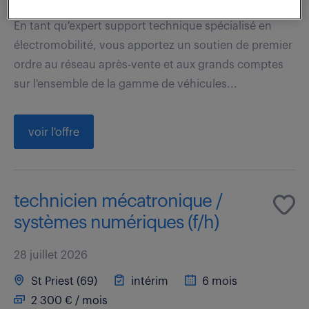
En tant qu'expert support technique spécialisé en
électromobilité, vous apportez un soutien de premier
ordre au réseau après-vente et aux grands comptes
sur l'ensemble de la gamme de véhicules...
voir l'offre
technicien mécatronique /
systèmes numériques (f/h)
28 juillet 2026
St Priest (69)
intérim
6 mois
2 300 € / mois